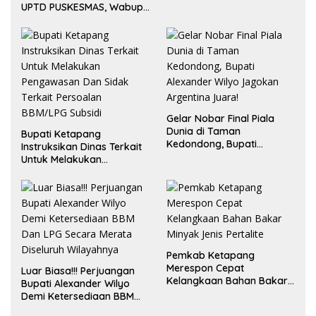
Bayur dalam RDP
UPTD PUSKESMAS, Wabup
Bersama Komisi II DPR RI
Tekankan Pelayanan
Kesehatan Harus Semakin
Baik
Gelar Nobar Final Piala
Dunia di Taman
Bupati Ketapang
Kedondong, Bupati
Instruksikan Dinas Terkait
Alexander Wilyo Jagokan
Untuk Melakukan
Argentina Juara!
Pengawasan Dan Sidak
Terkait Persoalan
BBM/LPG Subsidi
Pemkab Ketapang
Merespon Cepat
Luar Biasa!!! Perjuangan
Kelangkaan Bahan Bakar
Bupati Alexander Wilyo
Minyak Jenis Pertalite
Demi Ketersediaan BBM
Dan LPG Secara Merata