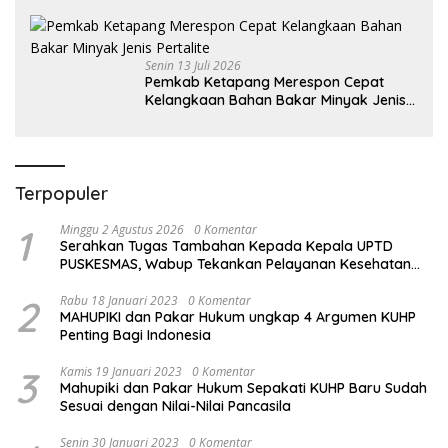
Dan LPG Secara Merata Diseluruh
Wilayahnya
Senin 13 Juli 2026
Pemkab Ketapang Merespon Cepat
Kelangkaan Bahan Bakar Minyak Jenis
Pertalite
Terpopuler
1
Minggu 2 Agustus 2026
0 Komentar
Serahkan Tugas Tambahan Kepada Kepala UPTD
PUSKESMAS, Wabup Tekankan Pelayanan Kesehatan
Harus Semakin Baik
2
Rabu 18 Januari 2023
0 Komentar
MAHUPIKI dan Pakar Hukum ungkap 4 Argumen KUHP
Penting Bagi Indonesia
3
Kamis 19 Januari 2023
0 Komentar
Mahupiki dan Pakar Hukum Sepakati KUHP Baru Sudah
Sesuai dengan Nilai-Nilai Pancasila
Senin 30 Januari 2023
0 Komentar