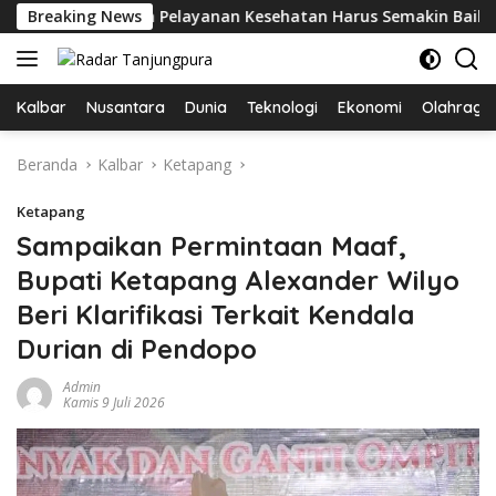
Langsung
ankan Pelayanan Kesehatan Harus Semakin Baik
Breaking News
Bupa
ke
konten
Kalbar
Nusantara
Dunia
Teknologi
Ekonomi
Olahraga
Beranda
Kalbar
Ketapang
Ketapang
Sampaikan Permintaan Maaf,
Bupati Ketapang Alexander Wilyo
Beri Klarifikasi Terkait Kendala
Durian di Pendopo
Admin
Kamis 9 Juli 2026