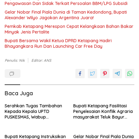
Pengawasan Dan Sidak Terkait Persoalan BBM/LPG Subsidi
Gelar Nobar Final Piala Dunia di Taman Kedondong, Bupati
Alexander Wilyo Jagokan Argentina Juara!
Pemkab Ketapang Merespon Cepat Kelangkaan Bahan Bakar
Minyak Jenis Pertalite
Bupati Bersama Wakil Ketua DPRD Ketapang Hadiri
Bhayangkara Run Dan Launching Car Free Day
Penulis: Nik
Editor: ANS
Baca Juga
Serahkan Tugas Tambahan
Bupati Ketapang Fasilitasi
Kepada Kepala UPTD
Penyelesaian Konflik Agraria
PUSKESMAS, Wabup
masyarakat Teluk Bayur
Tekankan Pelayanan
dalam RDP Bersama Komisi II
Kesehatan Harus Semakin
DPR RI
Baik
Bupati Ketapang Instruksikan
Gelar Nobar Final Piala Dunia