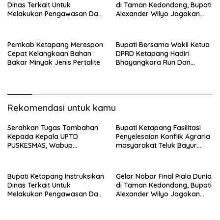
Dinas Terkait Untuk
di Taman Kedondong, Bupati
Melakukan Pengawasan Dan
Alexander Wilyo Jagokan
Sidak Terkait Persoalan
Argentina Juara!
BBM/LPG Subsidi
Pemkab Ketapang Merespon
Bupati Bersama Wakil Ketua
Cepat Kelangkaan Bahan
DPRD Ketapang Hadiri
Bakar Minyak Jenis Pertalite
Bhayangkara Run Dan
Launching Car Free Day
Rekomendasi untuk kamu
Serahkan Tugas Tambahan
Bupati Ketapang Fasilitasi
Kepada Kepala UPTD
Penyelesaian Konflik Agraria
PUSKESMAS, Wabup
masyarakat Teluk Bayur
Tekankan Pelayanan
dalam RDP Bersama Komisi II
Kesehatan Harus Semakin
DPR RI
Baik
Bupati Ketapang Instruksikan
Gelar Nobar Final Piala Dunia
Dinas Terkait Untuk
di Taman Kedondong, Bupati
Melakukan Pengawasan Dan
Alexander Wilyo Jagokan
Sidak Terkait Persoalan
Argentina Juara!
BBM/LPG Subsidi