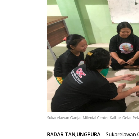
Sukarelawan Ganjar Milenial Center Kalbar Gelar P
RADAR TANJUNGPURA
– Sukarelawan G