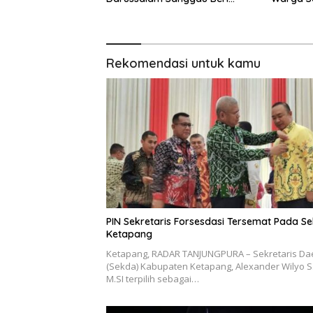
Bantuan Keperluan Ibadah
Rekomendasi untuk kamu
PIN Sekretaris Forsesdasi Tersemat Pada S
Ketapang
Ketapang, RADAR TANJUNGPURA – Sekretaris Da
(Sekda) Kabupaten Ketapang, Alexander Wilyo S
M.SI terpilih sebagai…