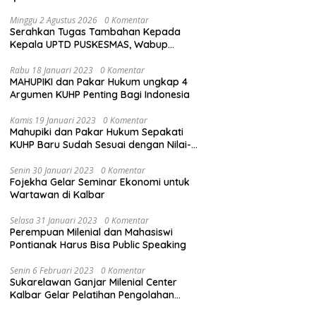
Minggu 2 Agustus 2026
0 Komentar
Serahkan Tugas Tambahan Kepada
Kepala UPTD PUSKESMAS, Wabup
Tekankan Pelayanan Kesehatan Harus
Semakin Baik
Rabu 18 Januari 2023
0 Komentar
MAHUPIKI dan Pakar Hukum ungkap 4
Argumen KUHP Penting Bagi Indonesia
Kamis 19 Januari 2023
0 Komentar
Mahupiki dan Pakar Hukum Sepakati
KUHP Baru Sudah Sesuai dengan Nilai-
Nilai Pancasila
Senin 30 Januari 2023
0 Komentar
Fojekha Gelar Seminar Ekonomi untuk
Wartawan di Kalbar
Selasa 31 Januari 2023
0 Komentar
Perempuan Milenial dan Mahasiswi
Pontianak Harus Bisa Public Speaking
Senin 6 Februari 2023
0 Komentar
Sukarelawan Ganjar Milenial Center
Kalbar Gelar Pelatihan Pengolahan
Sampah