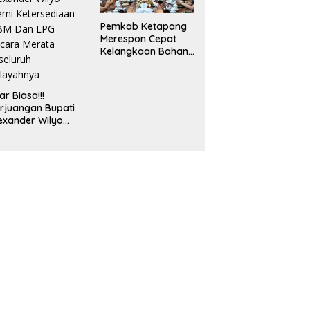
bsidi
Pemkab Ketapang
Merespon Cepat
Kelangkaan Bahan
Bakar Minyak Jenis
Pertalite
ar Biasa!!!
rjuangan Bupati
exander Wilyo
mi Ketersediaan
BM Dan LPG
cara Merata
seluruh
layahnya