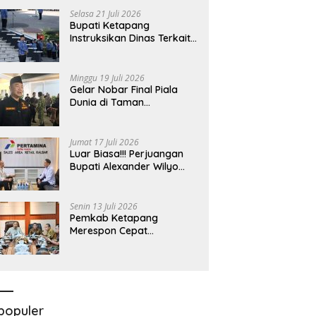
Bersama Komisi II DPR RI
Selasa 21 Juli 2026
Bupati Ketapang
Instruksikan Dinas Terkait
Untuk Melakukan
Pengawasan Dan Sidak
Terkait Persoalan
Minggu 19 Juli 2026
BBM/LPG Subsidi
Gelar Nobar Final Piala
Dunia di Taman
Kedondong, Bupati
Alexander Wilyo Jagokan
Argentina Juara!
Jumat 17 Juli 2026
Luar Biasa!!! Perjuangan
Bupati Alexander Wilyo
Demi Ketersediaan BBM
Dan LPG Secara Merata
Diseluruh Wilayahnya
Senin 13 Juli 2026
Pemkab Ketapang
Merespon Cepat
Kelangkaan Bahan Bakar
Minyak Jenis Pertalite
populer