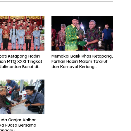
pati Ketapang Hadiri
Memakai Batik Khas Ketapang,
an MTQ XXXI Tingkat
Farhan Hadiri Malam Ta’aruf
 Kalimantan Barat di
dan Karnaval Keriang
Bandong di Sanggau
uda Ganjar Kalbar
uka Puasa Bersama
anggau