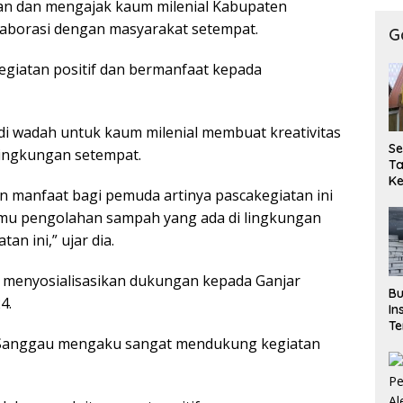
an dan mengajak kaum milenial Kabupaten
laborasi dengan masyarakat setempat.
G
egiatan positif dan bermanfaat kepada
i wadah untuk kaum milenial membuat kreativitas
Se
 lingkungan setempat.
T
K
n manfaat bagi pemuda artinya pascakegiatan ini
P
T
lmu pengolahan sampah yang ada di lingkungan
Pe
n ini,” ujar dia.
Ke
Se
ga menyosialisasikan dukungan kepada Ganjar
Bu
4.
In
Te
M
al Sanggau mengaku sangat mendukung kegiatan
P
Si
Pe