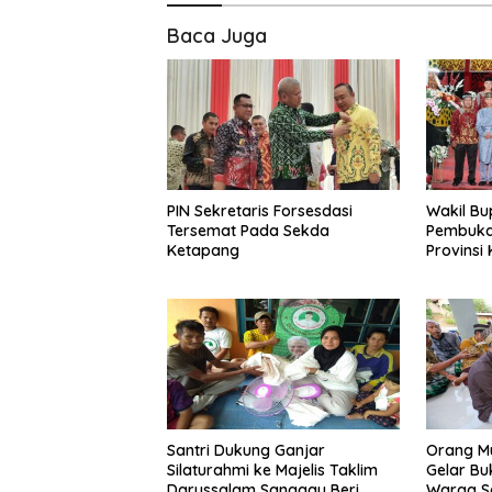
Baca Juga
PIN Sekretaris Forsesdasi
Wakil Bu
Tersemat Pada Sekda
Pembuka
Ketapang
Provinsi
Sanggau
Santri Dukung Ganjar
Orang M
Silaturahmi ke Majelis Taklim
Gelar B
Darussalam Sanggau Beri
Warga S