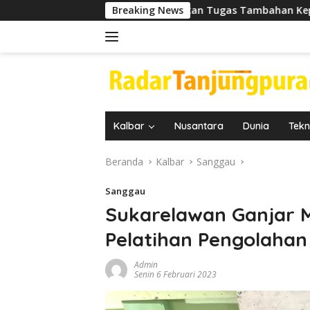
Langsung
Serahkan Tugas Tambahan Kepada Kepala UPTD PUSKE
Breaking News
ke
konten
Kalbar
Nusantara
Dunia
Tekn
Beranda
Kalbar
Sanggau
Sanggau
Sukarelawan Ganjar Mi
Pelatihan Pengolaha
Admin
Senin 6 Februari 2023