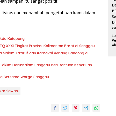
ah sampah itu sangat positif.
Su
eativitas dan menambah pengetahuan kami dalam
Lu
Sekda Ketapang
Pe
Al
Q XXXI Tingkat Provinsi Kalimantan Barat di Sanggau
De
ri Malam Ta’aruf dan Karnaval Keriang Bandong di
B
Se
Di
is Taklim Darussalam Sanggau Beri Bantuan Keperluan
Wi
asa Bersama Warga Sanggau
karelawan