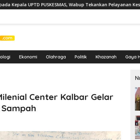
SMAS, Wabup Tekankan Pelayanan Kesehatan Harus Semakin B
ologi
Ekonomi
Olahraga
Politik
Khazanah
Gaya H
N
lenial Center Kalbar Gelar
n Sampah