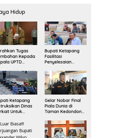
aya Hidup
rahkan Tugas
Bupati Ketapang
ambahan Kepada
Fasilitasi
epala UPTD
Penyelesaian
USKESMAS, Wabup
Konflik Agraria
ekankan
masyarakat Teluk
layanan
Bayur dalam RDP
sehatan Harus
Bersama Komisi II
makin Baik
DPR RI
pati Ketapang
Gelar Nobar Final
struksikan Dinas
Piala Dunia di
rkait Untuk
Taman Kedondong,
elakukan
Bupati Alexander
engawasan Dan
Wilyo Jagokan
dak Terkait
Argentina Juara!
rsoalan BBM/LPG