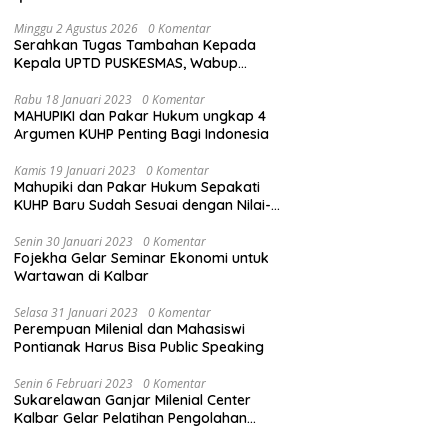
Minggu 2 Agustus 2026
0 Komentar
Serahkan Tugas Tambahan Kepada
Kepala UPTD PUSKESMAS, Wabup
Tekankan Pelayanan Kesehatan Harus
Semakin Baik
Rabu 18 Januari 2023
0 Komentar
MAHUPIKI dan Pakar Hukum ungkap 4
Argumen KUHP Penting Bagi Indonesia
Kamis 19 Januari 2023
0 Komentar
Mahupiki dan Pakar Hukum Sepakati
KUHP Baru Sudah Sesuai dengan Nilai-
Nilai Pancasila
Senin 30 Januari 2023
0 Komentar
Fojekha Gelar Seminar Ekonomi untuk
Wartawan di Kalbar
Selasa 31 Januari 2023
0 Komentar
Perempuan Milenial dan Mahasiswi
Pontianak Harus Bisa Public Speaking
Senin 6 Februari 2023
0 Komentar
Sukarelawan Ganjar Milenial Center
Kalbar Gelar Pelatihan Pengolahan
Sampah