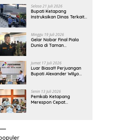
Bersama Komisi II DPR RI
Selasa 21 Juli 2026
Bupati Ketapang
Instruksikan Dinas Terkait
Untuk Melakukan
Pengawasan Dan Sidak
Terkait Persoalan
Minggu 19 Juli 2026
BBM/LPG Subsidi
Gelar Nobar Final Piala
Dunia di Taman
Kedondong, Bupati
Alexander Wilyo Jagokan
Argentina Juara!
Jumat 17 Juli 2026
Luar Biasa!!! Perjuangan
Bupati Alexander Wilyo
Demi Ketersediaan BBM
Dan LPG Secara Merata
Diseluruh Wilayahnya
Senin 13 Juli 2026
Pemkab Ketapang
Merespon Cepat
Kelangkaan Bahan Bakar
Minyak Jenis Pertalite
populer