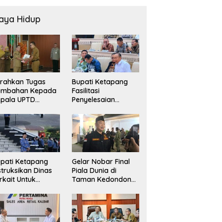
aya Hidup
rahkan Tugas
Bupati Ketapang
ambahan Kepada
Fasilitasi
epala UPTD
Penyelesaian
USKESMAS, Wabup
Konflik Agraria
ekankan
masyarakat Teluk
layanan
Bayur dalam RDP
sehatan Harus
Bersama Komisi II
makin Baik
DPR RI
pati Ketapang
Gelar Nobar Final
struksikan Dinas
Piala Dunia di
rkait Untuk
Taman Kedondong,
elakukan
Bupati Alexander
engawasan Dan
Wilyo Jagokan
dak Terkait
Argentina Juara!
rsoalan BBM/LPG