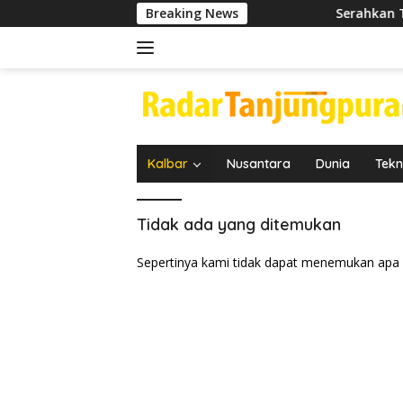
Langsung
Breaking News
Serahkan Tugas Ta
ke
konten
Kalbar
Nusantara
Dunia
Tekn
Tidak ada yang ditemukan
Sepertinya kami tidak dapat menemukan apa 