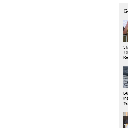
G
Se
T
K
P
T
Pe
Ke
Se
Bu
In
Te
M
P
Si
Pe