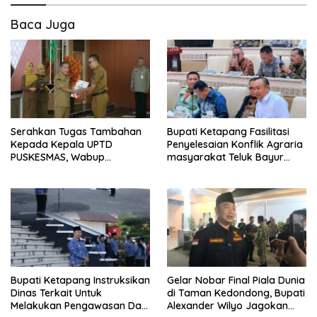
Baca Juga
Serahkan Tugas Tambahan
Bupati Ketapang Fasilitasi
Kepada Kepala UPTD
Penyelesaian Konflik Agraria
PUSKESMAS, Wabup
masyarakat Teluk Bayur
Tekankan Pelayanan
dalam RDP Bersama Komisi II
Kesehatan Harus Semakin
DPR RI
Baik
Bupati Ketapang Instruksikan
Gelar Nobar Final Piala Dunia
Dinas Terkait Untuk
di Taman Kedondong, Bupati
Melakukan Pengawasan Dan
Alexander Wilyo Jagokan