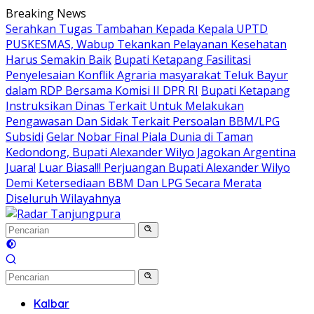
Langsung
Breaking News
ke
Serahkan Tugas Tambahan Kepada Kepala UPTD
konten
PUSKESMAS, Wabup Tekankan Pelayanan Kesehatan
Harus Semakin Baik
Bupati Ketapang Fasilitasi
Penyelesaian Konflik Agraria masyarakat Teluk Bayur
dalam RDP Bersama Komisi II DPR RI
Bupati Ketapang
Instruksikan Dinas Terkait Untuk Melakukan
Pengawasan Dan Sidak Terkait Persoalan BBM/LPG
Subsidi
Gelar Nobar Final Piala Dunia di Taman
Kedondong, Bupati Alexander Wilyo Jagokan Argentina
Juara!
Luar Biasa!!! Perjuangan Bupati Alexander Wilyo
Demi Ketersediaan BBM Dan LPG Secara Merata
Diseluruh Wilayahnya
Kalbar