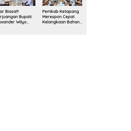
bsidi
ar Biasa!!!
Pemkab Ketapang
rjuangan Bupati
Merespon Cepat
exander Wilyo
Kelangkaan Bahan
mi Ketersediaan
Bakar Minyak Jenis
BM Dan LPG
Pertalite
cara Merata
seluruh
layahnya