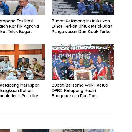
tapang Fasilitasi
Bupati Ketapang Instruksikan
aian Konflik Agraria
Dinas Terkait Untuk Melakukan
at Teluk Bayur
Pengawasan Dan Sidak Terkait
P Bersama Komisi II
Persoalan BBM/LPG Subsidi
Ketapang Merespon
Bupati Bersama Wakil Ketua
elangkaan Bahan
DPRD Ketapang Hadiri
nyak Jenis Pertalite
Bhayangkara Run Dan
Launching Car Free Day