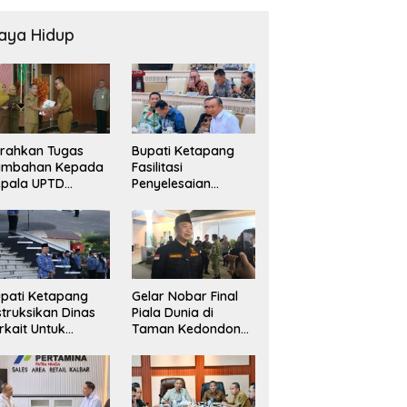
aya Hidup
rahkan Tugas
Bupati Ketapang
ambahan Kepada
Fasilitasi
epala UPTD
Penyelesaian
USKESMAS, Wabup
Konflik Agraria
ekankan
masyarakat Teluk
layanan
Bayur dalam RDP
sehatan Harus
Bersama Komisi II
makin Baik
DPR RI
pati Ketapang
Gelar Nobar Final
struksikan Dinas
Piala Dunia di
rkait Untuk
Taman Kedondong,
elakukan
Bupati Alexander
engawasan Dan
Wilyo Jagokan
dak Terkait
Argentina Juara!
rsoalan BBM/LPG