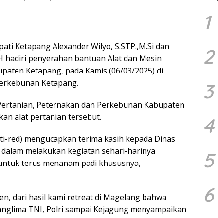
1
ati Ketapang Alexander Wilyo, S.STP.,M.Si dan
2
H hadiri penyerahan bantuan Alat dan Mesin
paten Ketapang, pada Kamis (06/03/2025) di
Perkebunan Ketapang.
3
 Pertanian, Peternakan dan Perkebunan Kabupaten
an alat pertanian tersebut.
4
i-red) mengucapkan terima kasih kepada Dinas
dalam melakukan kegiatan sehari-harinya
5
untuk terus menanam padi khususnya,
6
den, dari hasil kami retreat di Magelang bahwa
anglima TNI, Polri sampai Kejagung menyampaikan