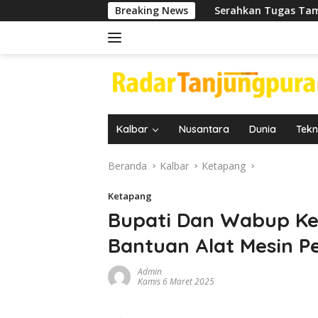
Langsung
Serahkan Tugas Tambahan Kepada Kepala UPT
Breaking News
ke
konten
Kalbar
Nusantara
Dunia
Tekn
Beranda
Kalbar
Ketapang
Ketapang
Bupati Dan Wabup Ke
Bantuan Alat Mesin P
Admin
Kamis 6 Maret 2025