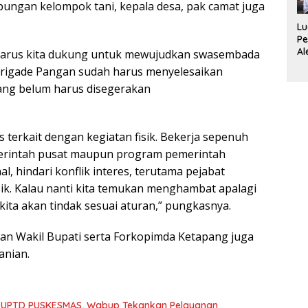
Su
bungan kelompok tani, kepala desa, pak camat juga
Lu
Pe
Al
 harus kita dukung untuk mewujudkan swasembada
De
Brigade Pangan sudah harus menyelesaikan
B
yang belum harus disegerakan
Se
Di
Wi
s terkait dengan kegiatan fisik. Bekerja sepenuh
erintah pusat maupun program pemerintah
l, hindari konflik interes, terutama pejabat
sik. Kalau nanti kita temukan menghambat apalagi
ita akan tindak sesuai aturan,” pungkasnya.
 dan Wakil Bupati serta Forkopimda Ketapang juga
anian.