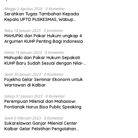
Minggu 2 Agustus 2026
0 Komentar
Serahkan Tugas Tambahan Kepada
Kepala UPTD PUSKESMAS, Wabup
Tekankan Pelayanan Kesehatan Harus
Semakin Baik
Rabu 18 Januari 2023
0 Komentar
MAHUPIKI dan Pakar Hukum ungkap 4
Argumen KUHP Penting Bagi Indonesia
Kamis 19 Januari 2023
0 Komentar
Mahupiki dan Pakar Hukum Sepakati
KUHP Baru Sudah Sesuai dengan Nilai-
Nilai Pancasila
Senin 30 Januari 2023
0 Komentar
Fojekha Gelar Seminar Ekonomi untuk
Wartawan di Kalbar
Selasa 31 Januari 2023
0 Komentar
Perempuan Milenial dan Mahasiswi
Pontianak Harus Bisa Public Speaking
Senin 6 Februari 2023
0 Komentar
Sukarelawan Ganjar Milenial Center
Kalbar Gelar Pelatihan Pengolahan
Sampah