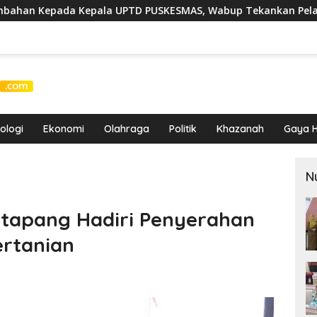
D PUSKESMAS, Wabup Tekankan Pelayanan Kesehatan Harus Se
ologi
Ekonomi
Olahraga
Politik
Khazanah
Gaya H
N
tapang Hadiri Penyerahan
ertanian