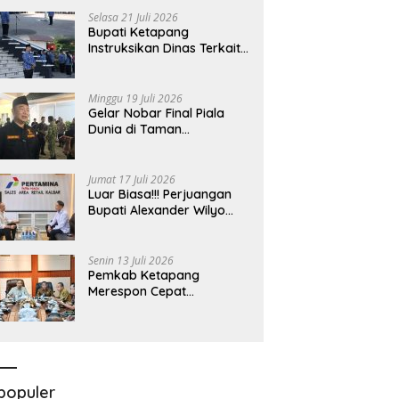
Bersama Komisi II DPR RI
Selasa 21 Juli 2026
Bupati Ketapang
Instruksikan Dinas Terkait
Untuk Melakukan
Pengawasan Dan Sidak
Terkait Persoalan
Minggu 19 Juli 2026
BBM/LPG Subsidi
Gelar Nobar Final Piala
Dunia di Taman
Kedondong, Bupati
Alexander Wilyo Jagokan
Argentina Juara!
Jumat 17 Juli 2026
Luar Biasa!!! Perjuangan
Bupati Alexander Wilyo
Demi Ketersediaan BBM
Dan LPG Secara Merata
Diseluruh Wilayahnya
Senin 13 Juli 2026
Pemkab Ketapang
Merespon Cepat
Kelangkaan Bahan Bakar
Minyak Jenis Pertalite
populer