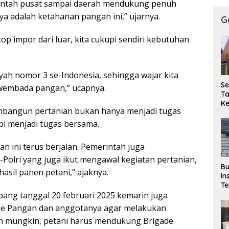
rintah pusat sampai daerah mendukung penuh
ya adalah ketahanan pangan ini,” ujarnya.
G
op impor dari luar, kita cukupi sendiri kebutuhan
yah nomor 3 se-Indonesia, sehingga wajar kita
Se
swembada pangan,” ucapnya.
T
K
mbangun pertanian bukan hanya menjadi tugas
P
T
pi menjadi tugas bersama.
Pe
Ke
n ini terus berjalan. Pemerintah juga
Se
Polri yang juga ikut mengawal kegiatan pertanian,
Bu
asil panen petani,” ajaknya.
In
Te
tapang tanggal 20 februari 2025 kemarin juga
M
P
de Pangan dan anggotanya agar melakukan
Si
n mungkin, petani harus mendukung Brigade
Pe