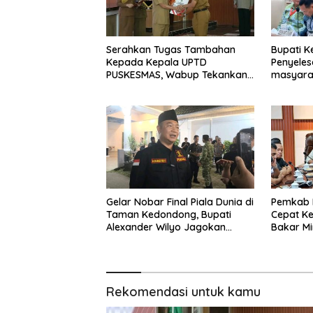
Serahkan Tugas Tambahan
Bupati Ke
Kepada Kepala UPTD
Penyeles
PUSKESMAS, Wabup Tekankan
masyarak
Pelayanan Kesehatan Harus
dalam RD
Semakin Baik
DPR RI
Gelar Nobar Final Piala Dunia di
Pemkab 
Taman Kedondong, Bupati
Cepat K
Alexander Wilyo Jagokan
Bakar Mi
Argentina Juara!
Rekomendasi untuk kamu