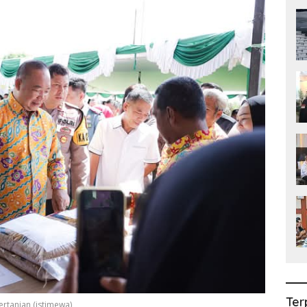
Ter
rtanian (istimewa)