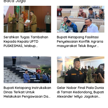
Baca Juga
Serahkan Tugas Tambahan
Bupati Ketapang Fasilitasi
Kepada Kepala UPTD
Penyelesaian Konflik Agraria
PUSKESMAS, Wabup
masyarakat Teluk Bayur
Tekankan Pelayanan
dalam RDP Bersama Komisi II
Kesehatan Harus Semakin
DPR RI
Baik
Bupati Ketapang Instruksikan
Gelar Nobar Final Piala Dunia
Dinas Terkait Untuk
di Taman Kedondong, Bupati
Melakukan Pengawasan Dan
Alexander Wilyo Jagokan
Sidak Terkait Persoalan
Argentina Juara!
BBM/LPG Subsidi