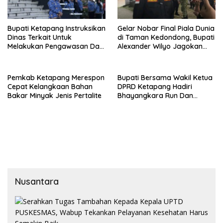
Bupati Ketapang Instruksikan
Gelar Nobar Final Piala Dunia
Dinas Terkait Untuk
di Taman Kedondong, Bupati
Melakukan Pengawasan Dan
Alexander Wilyo Jagokan
Sidak Terkait Persoalan
Argentina Juara!
BBM/LPG Subsidi
Pemkab Ketapang Merespon
Bupati Bersama Wakil Ketua
Cepat Kelangkaan Bahan
DPRD Ketapang Hadiri
Bakar Minyak Jenis Pertalite
Bhayangkara Run Dan
Launching Car Free Day
Nusantara