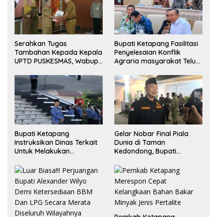
Serahkan Tugas
Bupati Ketapang Fasilitasi
Tambahan Kepada Kepala
Penyelesaian Konflik
UPTD PUSKESMAS, Wabup
Agraria masyarakat Teluk
Tekankan Pelayanan
Bayur dalam RDP
Kesehatan Harus Semakin
Bersama Komisi II DPR RI
Baik
Bupati Ketapang
Gelar Nobar Final Piala
Instruksikan Dinas Terkait
Dunia di Taman
Untuk Melakukan
Kedondong, Bupati
Pengawasan Dan Sidak
Alexander Wilyo Jagokan
Terkait Persoalan
Argentina Juara!
BBM/LPG Subsidi