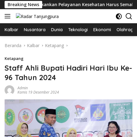
Langsung
p Tekankan Pelayanan Kesehatan Harus Semakin Baik
Breaking News
ke
konten
Kalbar
Nusantara
Dunia
Teknologi
Ekonomi
Olahraga
Beranda
Kalbar
Ketapang
Ketapang
Staff Ahli Bupati Hadiri Hari Ibu Ke-
96 Tahun 2024
Admin
Kamis 19 Desember 2024