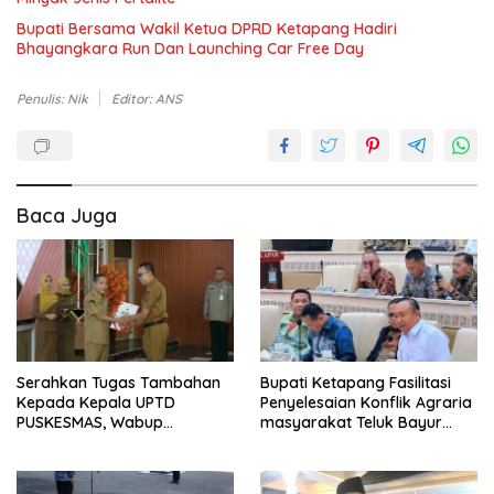
Bupati Bersama Wakil Ketua DPRD Ketapang Hadiri
Bhayangkara Run Dan Launching Car Free Day
Penulis: Nik
Editor: ANS
Baca Juga
Serahkan Tugas Tambahan
Bupati Ketapang Fasilitasi
Kepada Kepala UPTD
Penyelesaian Konflik Agraria
PUSKESMAS, Wabup
masyarakat Teluk Bayur
Tekankan Pelayanan
dalam RDP Bersama Komisi II
Kesehatan Harus Semakin
DPR RI
Baik