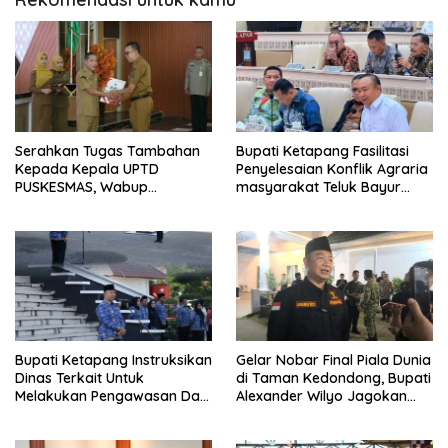
Serahkan Tugas Tambahan
Bupati Ketapang Fasilitasi
Kepada Kepala UPTD
Penyelesaian Konflik Agraria
PUSKESMAS, Wabup
masyarakat Teluk Bayur
Tekankan Pelayanan
dalam RDP Bersama Komisi II
Kesehatan Harus Semakin
DPR RI
Baik
Bupati Ketapang Instruksikan
Gelar Nobar Final Piala Dunia
Dinas Terkait Untuk
di Taman Kedondong, Bupati
Melakukan Pengawasan Dan
Alexander Wilyo Jagokan
Sidak Terkait Persoalan
Argentina Juara!
BBM/LPG Subsidi