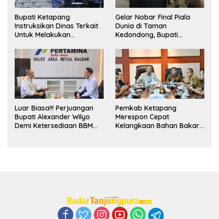
Bupati Ketapang
Gelar Nobar Final Piala
Instruksikan Dinas Terkait
Dunia di Taman
Untuk Melakukan
Kedondong, Bupati
Pengawasan Dan Sidak
Alexander Wilyo Jagokan
Terkait Persoalan
Argentina Juara!
BBM/LPG Subsidi
Luar Biasa!!! Perjuangan
Pemkab Ketapang
Bupati Alexander Wilyo
Merespon Cepat
Demi Ketersediaan BBM
Kelangkaan Bahan Bakar
Dan LPG Secara Merata
Minyak Jenis Pertalite
Diseluruh Wilayahnya