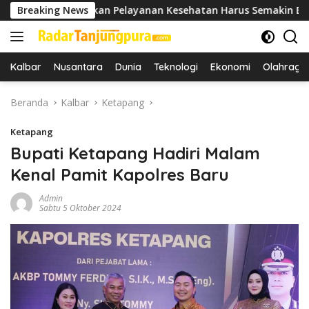
Langsung
ekankan Pelayanan Kesehatan Harus Semakin Baik
Breaking News
Bu
ke
konten
Kalbar
Nusantara
Dunia
Teknologi
Ekonomi
Olahraga
Beranda
Kalbar
Ketapang
Ketapang
Bupati Ketapang Hadiri Malam
Kenal Pamit Kapolres Baru
Admin
Sabtu 5 Oktober 2024