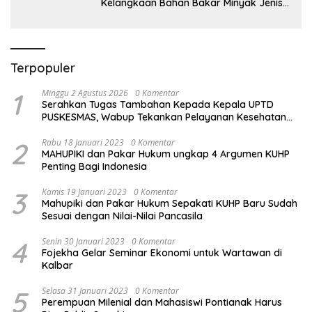
Kelangkaan Bahan Bakar Minyak Jenis
Pertalite
Terpopuler
1
Minggu 2 Agustus 2026
0 Komentar
Serahkan Tugas Tambahan Kepada Kepala UPTD
PUSKESMAS, Wabup Tekankan Pelayanan Kesehatan
Harus Semakin Baik
2
Rabu 18 Januari 2023
0 Komentar
MAHUPIKI dan Pakar Hukum ungkap 4 Argumen KUHP
Penting Bagi Indonesia
3
Kamis 19 Januari 2023
0 Komentar
Mahupiki dan Pakar Hukum Sepakati KUHP Baru Sudah
Sesuai dengan Nilai-Nilai Pancasila
4
Senin 30 Januari 2023
0 Komentar
Fojekha Gelar Seminar Ekonomi untuk Wartawan di
Kalbar
5
Selasa 31 Januari 2023
0 Komentar
Perempuan Milenial dan Mahasiswi Pontianak Harus