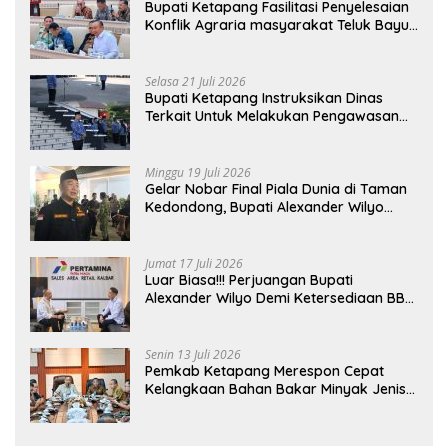
Bupati Ketapang Fasilitasi Penyelesaian
Konflik Agraria masyarakat Teluk Bayur
dalam RDP Bersama Komisi II DPR RI
Selasa 21 Juli 2026
Bupati Ketapang Instruksikan Dinas
Terkait Untuk Melakukan Pengawasan
Dan Sidak Terkait Persoalan BBM/LPG
Subsidi
Minggu 19 Juli 2026
Gelar Nobar Final Piala Dunia di Taman
Kedondong, Bupati Alexander Wilyo
Jagokan Argentina Juara!
Jumat 17 Juli 2026
Luar Biasa!!! Perjuangan Bupati
Alexander Wilyo Demi Ketersediaan BBM
Dan LPG Secara Merata Diseluruh
Wilayahnya
Senin 13 Juli 2026
Pemkab Ketapang Merespon Cepat
Kelangkaan Bahan Bakar Minyak Jenis
Pertalite