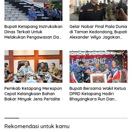
Bupati Ketapang Instruksikan
Gelar Nobar Final Piala Dunia
Dinas Terkait Untuk
di Taman Kedondong, Bupati
Melakukan Pengawasan Dan
Alexander Wilyo Jagokan
Sidak Terkait Persoalan
Argentina Juara!
BBM/LPG Subsidi
Pemkab Ketapang Merespon
Bupati Bersama Wakil Ketua
Cepat Kelangkaan Bahan
DPRD Ketapang Hadiri
Bakar Minyak Jenis Pertalite
Bhayangkara Run Dan
Launching Car Free Day
Rekomendasi untuk kamu