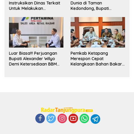
Instruksikan Dinas Terkait
Dunia di Taman
Untuk Melakukan
Kedondong, Bupati
Pengawasan Dan Sidak
Alexander Wilyo Jagokan
Terkait Persoalan
Argentina Juara!
BBM/LPG Subsidi
Luar Biasa!!! Perjuangan
Pemkab Ketapang
Bupati Alexander Wilyo
Merespon Cepat
Demi Ketersediaan BBM
Kelangkaan Bahan Bakar
Dan LPG Secara Merata
Minyak Jenis Pertalite
Diseluruh Wilayahnya