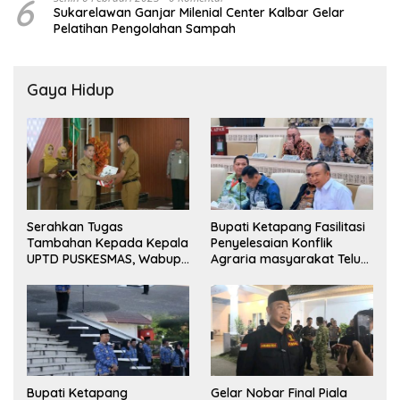
6
Sukarelawan Ganjar Milenial Center Kalbar Gelar
Pelatihan Pengolahan Sampah
Gaya Hidup
Serahkan Tugas
Bupati Ketapang Fasilitasi
Tambahan Kepada Kepala
Penyelesaian Konflik
UPTD PUSKESMAS, Wabup
Agraria masyarakat Teluk
Tekankan Pelayanan
Bayur dalam RDP
Kesehatan Harus Semakin
Bersama Komisi II DPR RI
Baik
Bupati Ketapang
Gelar Nobar Final Piala