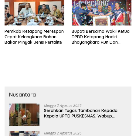
Pemkab Ketapang Merespon
Bupati Bersama Wakil Ketua
Cepat Kelangkaan Bahan
DPRD Ketapang Hadiri
Bakar Minyak Jenis Pertalite
Bhayangkara Run Dan
Launching Car Free Day
Nusantara
Minggu 2 Agustus 2026
Serahkan Tugas Tambahan Kepada
Kepala UPTD PUSKESMAS, Wabup
Tekankan Pelayanan Kesehatan Harus
Semakin Baik
Minggu 2 Agustus 2026