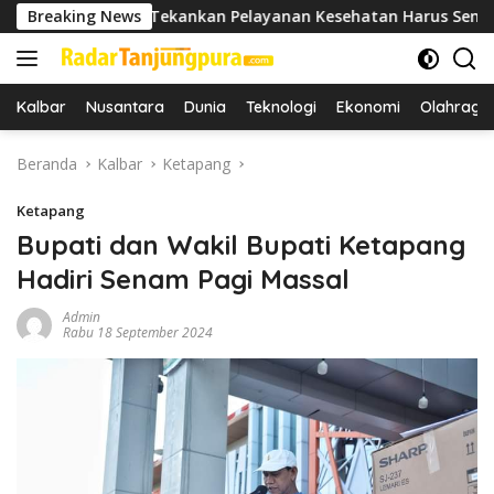
Langsung
abup Tekankan Pelayanan Kesehatan Harus Semakin Baik
Breaking News
ke
konten
Kalbar
Nusantara
Dunia
Teknologi
Ekonomi
Olahraga
Beranda
Kalbar
Ketapang
Ketapang
Bupati dan Wakil Bupati Ketapang
Hadiri Senam Pagi Massal
Admin
Rabu 18 September 2024