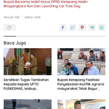
Bupati Bersama Wakil Ketua DPRD Ketapang Hadiri
Bhayangkara Run Dan Launching Car Free Day
Penulis: Nik
Editor: ANS
Baca Juga
Serahkan Tugas Tambahan
Bupati Ketapang Fasilitasi
Kepada Kepala UPTD
Penyelesaian Konflik Agraria
PUSKESMAS, Wabup
masyarakat Teluk Bayur
Tekankan Pelayanan
dalam RDP Bersama Komisi II
Kesehatan Harus Semakin
DPR RI
Baik