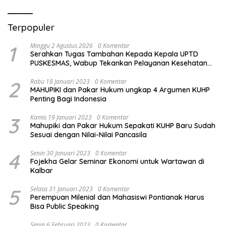
Terpopuler
1
Minggu 2 Agustus 2026
0 Komentar
Serahkan Tugas Tambahan Kepada Kepala UPTD
PUSKESMAS, Wabup Tekankan Pelayanan Kesehatan
Harus Semakin Baik
2
Rabu 18 Januari 2023
0 Komentar
MAHUPIKI dan Pakar Hukum ungkap 4 Argumen KUHP
Penting Bagi Indonesia
3
Kamis 19 Januari 2023
0 Komentar
Mahupiki dan Pakar Hukum Sepakati KUHP Baru Sudah
Sesuai dengan Nilai-Nilai Pancasila
4
Senin 30 Januari 2023
0 Komentar
Fojekha Gelar Seminar Ekonomi untuk Wartawan di
Kalbar
5
Selasa 31 Januari 2023
0 Komentar
Perempuan Milenial dan Mahasiswi Pontianak Harus
Bisa Public Speaking
Senin 6 Februari 2023
0 Komentar