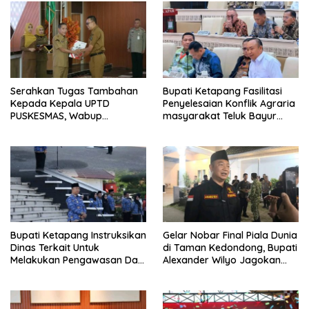
Serahkan Tugas Tambahan
Bupati Ketapang Fasilitasi
Kepada Kepala UPTD
Penyelesaian Konflik Agraria
PUSKESMAS, Wabup
masyarakat Teluk Bayur
Tekankan Pelayanan
dalam RDP Bersama Komisi II
Kesehatan Harus Semakin
DPR RI
Baik
Bupati Ketapang Instruksikan
Gelar Nobar Final Piala Dunia
Dinas Terkait Untuk
di Taman Kedondong, Bupati
Melakukan Pengawasan Dan
Alexander Wilyo Jagokan
Sidak Terkait Persoalan
Argentina Juara!
BBM/LPG Subsidi