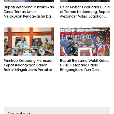
Bupati Ketapang Instruksikan
Gelar Nobar Final Piala Dunia
Dinas Terkait Untuk
di Taman Kedondong, Bupati
Melakukan Pengawasan Dan
Alexander Wilyo Jagokan
Sidak Terkait Persoalan
Argentina Juara!
BBM/LPG Subsidi
Pemkab Ketapang Merespon
Bupati Bersama Wakil Ketua
Cepat Kelangkaan Bahan
DPRD Ketapang Hadiri
Bakar Minyak Jenis Pertalite
Bhayangkara Run Dan
Launching Car Free Day
Nusantara