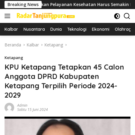
Langsung
ekankan Pelayanan Kesehatan Harus Semakin Baik
Breaking News
Bu
ke
konten
Kalbar
Nusantara
Dunia
Teknologi
Ekonomi
Olahraga
Beranda
Kalbar
Ketapang
Ketapang
KPU Ketapang Tetapkan 45 Calon
Anggota DPRD Kabupaten
Ketapang Terpilih Periode 2024-
2029
Admin
Sabtu 15 Juni 2024