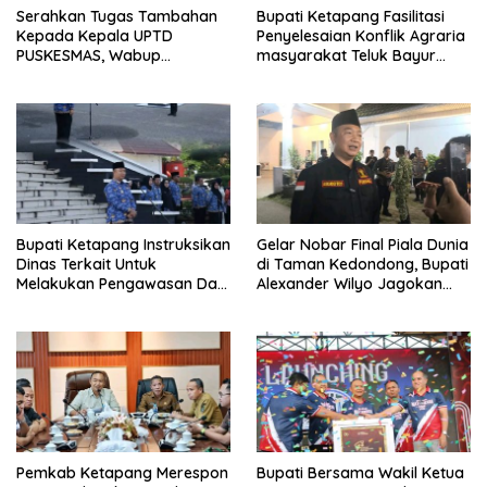
Serahkan Tugas Tambahan
Bupati Ketapang Fasilitasi
Kepada Kepala UPTD
Penyelesaian Konflik Agraria
PUSKESMAS, Wabup
masyarakat Teluk Bayur
Tekankan Pelayanan
dalam RDP Bersama Komisi II
Kesehatan Harus Semakin
DPR RI
Baik
Bupati Ketapang Instruksikan
Gelar Nobar Final Piala Dunia
Dinas Terkait Untuk
di Taman Kedondong, Bupati
Melakukan Pengawasan Dan
Alexander Wilyo Jagokan
Sidak Terkait Persoalan
Argentina Juara!
BBM/LPG Subsidi
Pemkab Ketapang Merespon
Bupati Bersama Wakil Ketua