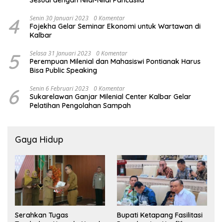
Sesuai dengan Nilai-Nilai Pancasila
4
Senin 30 Januari 2023
0 Komentar
Fojekha Gelar Seminar Ekonomi untuk Wartawan di
Kalbar
5
Selasa 31 Januari 2023
0 Komentar
Perempuan Milenial dan Mahasiswi Pontianak Harus
Bisa Public Speaking
6
Senin 6 Februari 2023
0 Komentar
Sukarelawan Ganjar Milenial Center Kalbar Gelar
Pelatihan Pengolahan Sampah
Gaya Hidup
Serahkan Tugas
Bupati Ketapang Fasilitasi