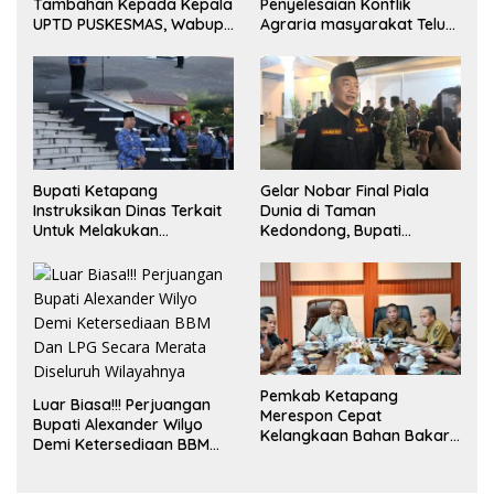
Tambahan Kepada Kepala
Penyelesaian Konflik
UPTD PUSKESMAS, Wabup
Agraria masyarakat Teluk
Tekankan Pelayanan
Bayur dalam RDP
Kesehatan Harus Semakin
Bersama Komisi II DPR RI
Baik
Bupati Ketapang
Gelar Nobar Final Piala
Instruksikan Dinas Terkait
Dunia di Taman
Untuk Melakukan
Kedondong, Bupati
Pengawasan Dan Sidak
Alexander Wilyo Jagokan
Terkait Persoalan
Argentina Juara!
BBM/LPG Subsidi
Pemkab Ketapang
Luar Biasa!!! Perjuangan
Merespon Cepat
Bupati Alexander Wilyo
Kelangkaan Bahan Bakar
Demi Ketersediaan BBM
Minyak Jenis Pertalite
Dan LPG Secara Merata
Diseluruh Wilayahnya