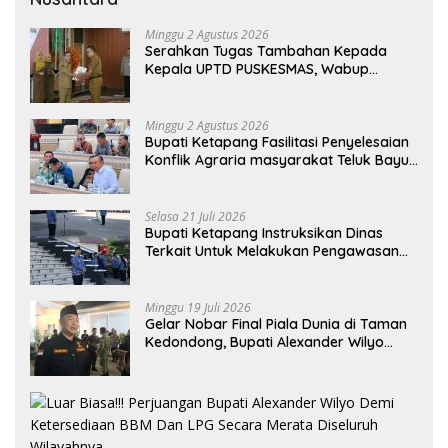
Minggu 2 Agustus 2026
Serahkan Tugas Tambahan Kepada
Kepala UPTD PUSKESMAS, Wabup
Tekankan Pelayanan Kesehatan Harus
Semakin Baik
Minggu 2 Agustus 2026
Bupati Ketapang Fasilitasi Penyelesaian
Konflik Agraria masyarakat Teluk Bayur
dalam RDP Bersama Komisi II DPR RI
Selasa 21 Juli 2026
Bupati Ketapang Instruksikan Dinas
Terkait Untuk Melakukan Pengawasan
Dan Sidak Terkait Persoalan BBM/LPG
Subsidi
Minggu 19 Juli 2026
Gelar Nobar Final Piala Dunia di Taman
Kedondong, Bupati Alexander Wilyo
Jagokan Argentina Juara!