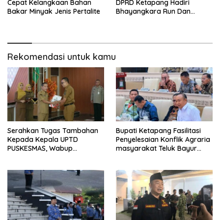
Cepat Kelangkaan Bahan
DPRD Ketapang Hadiri
Bakar Minyak Jenis Pertalite
Bhayangkara Run Dan
Launching Car Free Day
Rekomendasi untuk kamu
Serahkan Tugas Tambahan
Bupati Ketapang Fasilitasi
Kepada Kepala UPTD
Penyelesaian Konflik Agraria
PUSKESMAS, Wabup
masyarakat Teluk Bayur
Tekankan Pelayanan
dalam RDP Bersama Komisi II
Kesehatan Harus Semakin
DPR RI
Baik