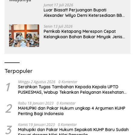
Jumat 17 Juli 2026
Luar Biasa!!! Perjuangan Bupati
Alexander Wilyo Demi Ketersediaan BBM
Dan LPG Secara Merata Diseluruh
Wilayahnya
Senin 13 Juli 2026
Pemkab Ketapang Merespon Cepat
Kelangkaan Bahan Bakar Minyak Jenis
Pertalite
Terpopuler
1
Minggu 2 Agustus 2026
0 Komentar
Serahkan Tugas Tambahan Kepada Kepala UPTD
PUSKESMAS, Wabup Tekankan Pelayanan Kesehatan
Harus Semakin Baik
2
Rabu 18 Januari 2023
0 Komentar
MAHUPIKI dan Pakar Hukum ungkap 4 Argumen KUHP
Penting Bagi Indonesia
3
Kamis 19 Januari 2023
0 Komentar
Mahupiki dan Pakar Hukum Sepakati KUHP Baru Sudah