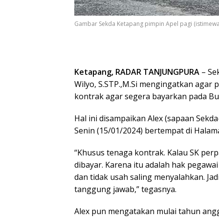
Gambar Sekda Ketapang pimpin Apel pagi (istimewa
Ketapang, RADAR TANJUNGPURA
– Se
Wilyo, S.STP.,M.Si mengingatkan agar
kontrak agar segera bayarkan pada Bula
Hal ini disampaikan Alex (sapaan Sekd
Senin (15/01/2024) bertempat di Halam
“Khusus tenaga kontrak. Kalau SK perp
dibayar. Karena itu adalah hak pegawai
dan tidak usah saling menyalahkan. Ja
tanggung jawab,” tegasnya.
Alex pun mengatakan mulai tahun angga