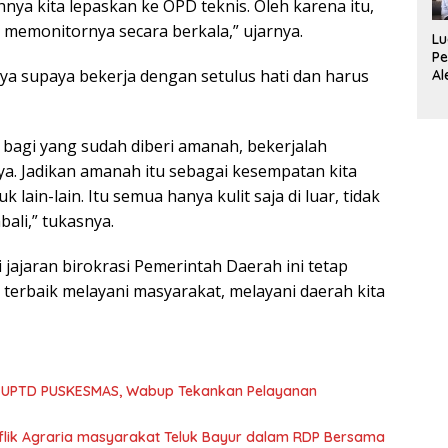
Su
uhnya kita lepaskan ke OPD teknis. Oleh karena itu,
memonitornya secara berkala,” ujarnya.
Lu
Pe
nya supaya bekerja dengan setulus hati dan harus
Al
De
B
Se
 bagi yang sudah diberi amanah, bekerjalah
Di
Wi
a. Jadikan amanah itu sebagai kesempatan kita
ain-lain. Itu semua hanya kulit saja di luar, tidak
bali,” tukasnya.
 jajaran birokrasi Pemerintah Daerah ini tetap
terbaik melayani masyarakat, melayani daerah kita
onflik Agraria masyarakat Teluk Bayur dalam RDP Bersama