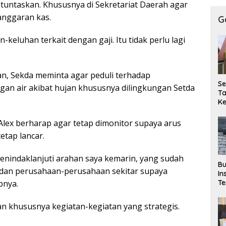
tuntaskan. Khususnya di Sekretariat Daerah agar
anggaran kas.
G
-keluhan terkait dengan gaji. Itu tidak perlu lagi
n, Sekda meminta agar peduli terhadap
Se
gan air akibat hujan khususnya dilingkungan Setda
T
K
P
T
, Alex berharap agar tetap dimonitor supaya arus
Pe
etap lancar.
Ke
Se
menindaklanjuti arahan saya kemarin, yang sudah
Bu
dan perusahaan-perusahaan sekitar supaya
In
Te
pnya.
M
P
an khususnya kegiatan-kegiatan yang strategis.
Si
Pe