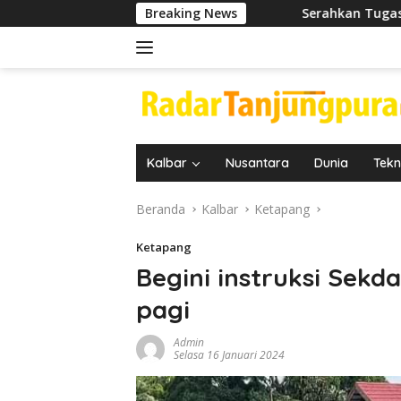
Langsung
Serahkan Tugas Tambahan Kepada Kepala 
Breaking News
ke
konten
Kalbar
Nusantara
Dunia
Tekn
Beranda
Kalbar
Ketapang
Ketapang
Begini instruksi Sekd
pagi
Admin
Selasa 16 Januari 2024