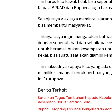
“Ini harus kita kawal, tidak bisa sepen
Kepala BPKAD dan Bappeda juga harus 
Selanjutnya Alex juga meminta jajaran
bisa membantu masyarakat.
“Intinya, saya ingin mengatakan bahwa
dengan sepenuh hati dan sebaik-baikny
untuk beramal, bukan kesempatan untuk l
kekal, bisa suatu saat akan diambil kem
“Ini maksudnya supaya kita, yang ada di
memiliki semangat untuk berbuat yang 
ini,” tutupnya.
Berita Terkait
Serahkan Tugas Tambahan Kepada Kepala UPTD PUSKESMAS, Wabup Tekankan Pelayanan
Kesehatan Harus Semakin Baik
Bupati Ketapang Fasilitasi Penyelesaian K