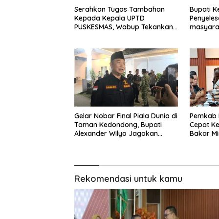
Serahkan Tugas Tambahan
Bupati Ke
Kepada Kepala UPTD
Penyeles
PUSKESMAS, Wabup Tekankan
masyarak
Pelayanan Kesehatan Harus
dalam RD
Semakin Baik
DPR RI
Gelar Nobar Final Piala Dunia di
Pemkab 
Taman Kedondong, Bupati
Cepat K
Alexander Wilyo Jagokan
Bakar Mi
Argentina Juara!
Rekomendasi untuk kamu