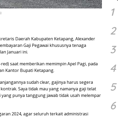
1
)
2
kretaris Daerah Kabupaten Ketapang, Alexander
 pembayaran Gaji Pegawai khususnya tenaga
3
n Januari ini.
a-red) saat memberikan memimpin Apel Pagi, pada
4
an Kantor Bupati Ketapang.
anjangannya sudah clear, gajinya harus segera
5
 kontrak. Saya tidak mau yang namanya gaji telat
di yang punya tanggung jawab tidak usah melempar
6
ran 2024, agar seluruh terkait administrasi