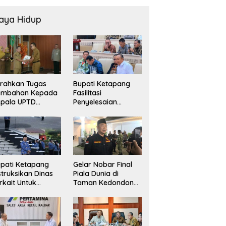
aya Hidup
rahkan Tugas
Bupati Ketapang
ambahan Kepada
Fasilitasi
epala UPTD
Penyelesaian
USKESMAS, Wabup
Konflik Agraria
ekankan
masyarakat Teluk
layanan
Bayur dalam RDP
sehatan Harus
Bersama Komisi II
makin Baik
DPR RI
pati Ketapang
Gelar Nobar Final
struksikan Dinas
Piala Dunia di
rkait Untuk
Taman Kedondong,
elakukan
Bupati Alexander
engawasan Dan
Wilyo Jagokan
dak Terkait
Argentina Juara!
rsoalan BBM/LPG