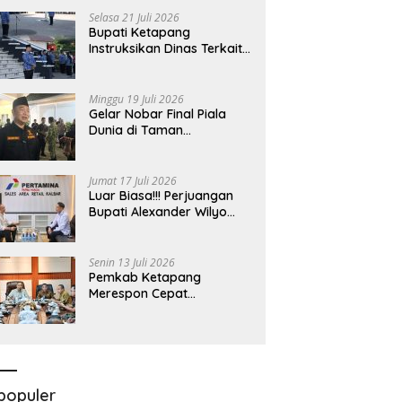
Bersama Komisi II DPR RI
Selasa 21 Juli 2026
Bupati Ketapang
Instruksikan Dinas Terkait
Untuk Melakukan
Pengawasan Dan Sidak
Terkait Persoalan
Minggu 19 Juli 2026
BBM/LPG Subsidi
Gelar Nobar Final Piala
Dunia di Taman
Kedondong, Bupati
Alexander Wilyo Jagokan
Argentina Juara!
Jumat 17 Juli 2026
Luar Biasa!!! Perjuangan
Bupati Alexander Wilyo
Demi Ketersediaan BBM
Dan LPG Secara Merata
Diseluruh Wilayahnya
Senin 13 Juli 2026
Pemkab Ketapang
Merespon Cepat
Kelangkaan Bahan Bakar
Minyak Jenis Pertalite
populer