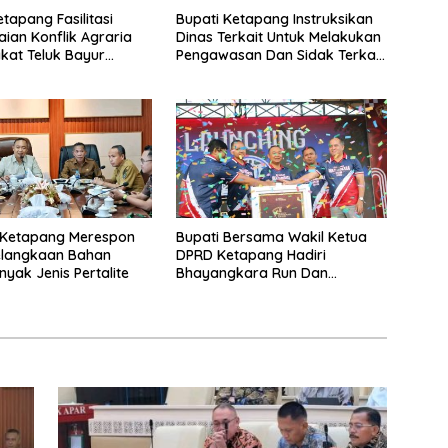
tapang Fasilitasi
Bupati Ketapang Instruksikan
aian Konflik Agraria
Dinas Terkait Untuk Melakukan
at Teluk Bayur
Pengawasan Dan Sidak Terkait
P Bersama Komisi II
Persoalan BBM/LPG Subsidi
Ketapang Merespon
Bupati Bersama Wakil Ketua
elangkaan Bahan
DPRD Ketapang Hadiri
nyak Jenis Pertalite
Bhayangkara Run Dan
Launching Car Free Day