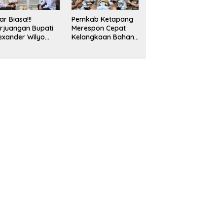
bsidi
ar Biasa!!!
Pemkab Ketapang
rjuangan Bupati
Merespon Cepat
exander Wilyo
Kelangkaan Bahan
mi Ketersediaan
Bakar Minyak Jenis
BM Dan LPG
Pertalite
cara Merata
seluruh
layahnya