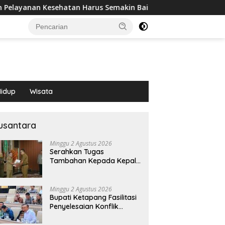
s Semakin Baik
Bupati Ketapang Fasilitasi Penyelesaia
idup
Wisata
usantara
Minggu 2 Agustus 2026
Serahkan Tugas
Tambahan Kepada Kepala
UPTD PUSKESMAS, Wabup
Tekankan Pelayanan
Kesehatan Harus Semakin
Minggu 2 Agustus 2026
Baik
Bupati Ketapang Fasilitasi
Penyelesaian Konflik
Agraria masyarakat Teluk
Bayur dalam RDP