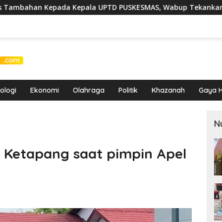
UPTD PUSKESMAS, Wabup Tekankan Pelayanan Kesehatan Haru
ologi
Ekonomi
Olahraga
Politik
Khazanah
Gaya H
N
a Ketapang saat pimpin Apel