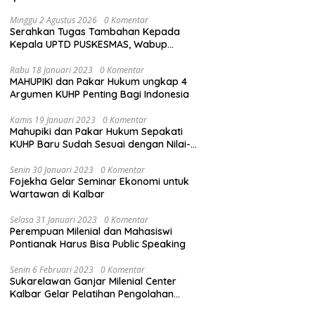
Minggu 2 Agustus 2026
0 Komentar
Serahkan Tugas Tambahan Kepada
Kepala UPTD PUSKESMAS, Wabup
Tekankan Pelayanan Kesehatan Harus
Semakin Baik
Rabu 18 Januari 2023
0 Komentar
MAHUPIKI dan Pakar Hukum ungkap 4
Argumen KUHP Penting Bagi Indonesia
Kamis 19 Januari 2023
0 Komentar
Mahupiki dan Pakar Hukum Sepakati
KUHP Baru Sudah Sesuai dengan Nilai-
Nilai Pancasila
Senin 30 Januari 2023
0 Komentar
Fojekha Gelar Seminar Ekonomi untuk
Wartawan di Kalbar
Selasa 31 Januari 2023
0 Komentar
Perempuan Milenial dan Mahasiswi
Pontianak Harus Bisa Public Speaking
Senin 6 Februari 2023
0 Komentar
Sukarelawan Ganjar Milenial Center
Kalbar Gelar Pelatihan Pengolahan
Sampah