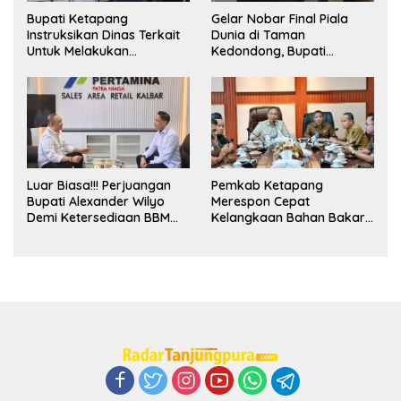
Bupati Ketapang
Gelar Nobar Final Piala
Instruksikan Dinas Terkait
Dunia di Taman
Untuk Melakukan
Kedondong, Bupati
Pengawasan Dan Sidak
Alexander Wilyo Jagokan
Terkait Persoalan
Argentina Juara!
BBM/LPG Subsidi
Luar Biasa!!! Perjuangan
Pemkab Ketapang
Bupati Alexander Wilyo
Merespon Cepat
Demi Ketersediaan BBM
Kelangkaan Bahan Bakar
Dan LPG Secara Merata
Minyak Jenis Pertalite
Diseluruh Wilayahnya