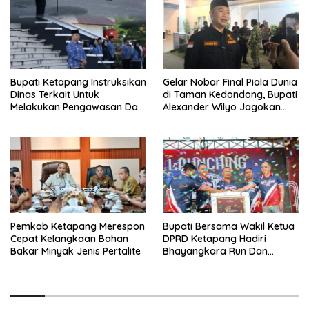
Bupati Ketapang Instruksikan
Gelar Nobar Final Piala Dunia
Dinas Terkait Untuk
di Taman Kedondong, Bupati
Melakukan Pengawasan Dan
Alexander Wilyo Jagokan
Sidak Terkait Persoalan
Argentina Juara!
BBM/LPG Subsidi
Pemkab Ketapang Merespon
Bupati Bersama Wakil Ketua
Cepat Kelangkaan Bahan
DPRD Ketapang Hadiri
Bakar Minyak Jenis Pertalite
Bhayangkara Run Dan
Launching Car Free Day