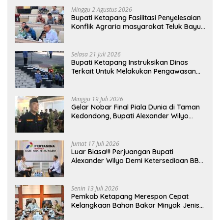
Minggu 2 Agustus 2026
Bupati Ketapang Fasilitasi Penyelesaian
Konflik Agraria masyarakat Teluk Bayur
dalam RDP Bersama Komisi II DPR RI
Selasa 21 Juli 2026
Bupati Ketapang Instruksikan Dinas
Terkait Untuk Melakukan Pengawasan
Dan Sidak Terkait Persoalan BBM/LPG
Subsidi
Minggu 19 Juli 2026
Gelar Nobar Final Piala Dunia di Taman
Kedondong, Bupati Alexander Wilyo
Jagokan Argentina Juara!
Jumat 17 Juli 2026
Luar Biasa!!! Perjuangan Bupati
Alexander Wilyo Demi Ketersediaan BBM
Dan LPG Secara Merata Diseluruh
Wilayahnya
Senin 13 Juli 2026
Pemkab Ketapang Merespon Cepat
Kelangkaan Bahan Bakar Minyak Jenis
Pertalite