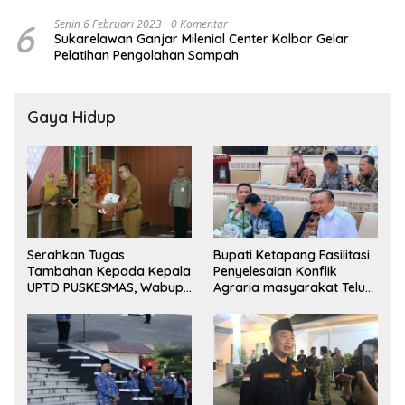
6
Senin 6 Februari 2023
0 Komentar
Sukarelawan Ganjar Milenial Center Kalbar Gelar
Pelatihan Pengolahan Sampah
Gaya Hidup
Serahkan Tugas
Bupati Ketapang Fasilitasi
Tambahan Kepada Kepala
Penyelesaian Konflik
UPTD PUSKESMAS, Wabup
Agraria masyarakat Teluk
Tekankan Pelayanan
Bayur dalam RDP
Kesehatan Harus Semakin
Bersama Komisi II DPR RI
Baik