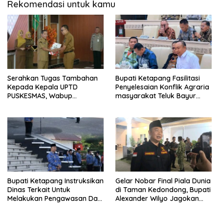
Rekomendasi untuk kamu
Serahkan Tugas Tambahan
Bupati Ketapang Fasilitasi
Kepada Kepala UPTD
Penyelesaian Konflik Agraria
PUSKESMAS, Wabup
masyarakat Teluk Bayur
Tekankan Pelayanan
dalam RDP Bersama Komisi II
Kesehatan Harus Semakin
DPR RI
Baik
Bupati Ketapang Instruksikan
Gelar Nobar Final Piala Dunia
Dinas Terkait Untuk
di Taman Kedondong, Bupati
Melakukan Pengawasan Dan
Alexander Wilyo Jagokan
Sidak Terkait Persoalan
Argentina Juara!
BBM/LPG Subsidi