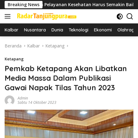
Langsung
an Pelayanan Kesehatan Harus Semakin Baik
Breaking News
Bupati 
ke
konten
Kalbar
Nusantara
Dunia
Teknologi
Ekonomi
Olahraga
Beranda
Kalbar
Ketapang
Ketapang
Pemkab Ketapang Akan Libatkan
Media Massa Dalam Publikasi
Gawai Napak Tilas Tahun 2023
Admin
Sabtu 14 Oktober 2023