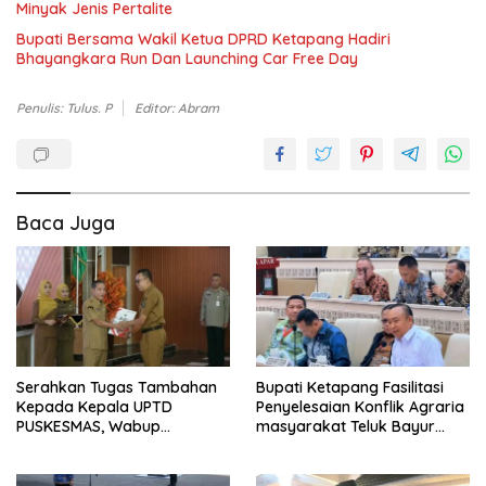
Minyak Jenis Pertalite
Bupati Bersama Wakil Ketua DPRD Ketapang Hadiri
Bhayangkara Run Dan Launching Car Free Day
Penulis: Tulus. P
Editor: Abram
Baca Juga
Serahkan Tugas Tambahan
Bupati Ketapang Fasilitasi
Kepada Kepala UPTD
Penyelesaian Konflik Agraria
PUSKESMAS, Wabup
masyarakat Teluk Bayur
Tekankan Pelayanan
dalam RDP Bersama Komisi II
Kesehatan Harus Semakin
DPR RI
Baik