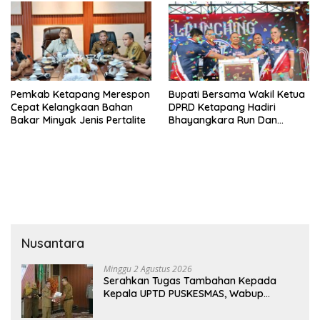
Pemkab Ketapang Merespon
Bupati Bersama Wakil Ketua
Cepat Kelangkaan Bahan
DPRD Ketapang Hadiri
Bakar Minyak Jenis Pertalite
Bhayangkara Run Dan
Launching Car Free Day
Nusantara
Minggu 2 Agustus 2026
Serahkan Tugas Tambahan Kepada
Kepala UPTD PUSKESMAS, Wabup
Tekankan Pelayanan Kesehatan Harus
Semakin Baik