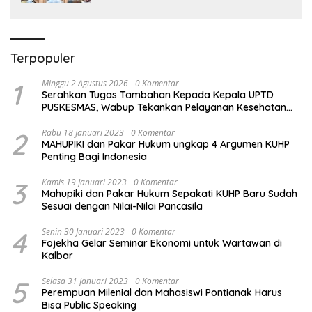
Terpopuler
1
Minggu 2 Agustus 2026
0 Komentar
Serahkan Tugas Tambahan Kepada Kepala UPTD
PUSKESMAS, Wabup Tekankan Pelayanan Kesehatan
Harus Semakin Baik
2
Rabu 18 Januari 2023
0 Komentar
MAHUPIKI dan Pakar Hukum ungkap 4 Argumen KUHP
Penting Bagi Indonesia
3
Kamis 19 Januari 2023
0 Komentar
Mahupiki dan Pakar Hukum Sepakati KUHP Baru Sudah
Sesuai dengan Nilai-Nilai Pancasila
4
Senin 30 Januari 2023
0 Komentar
Fojekha Gelar Seminar Ekonomi untuk Wartawan di
Kalbar
5
Selasa 31 Januari 2023
0 Komentar
Perempuan Milenial dan Mahasiswi Pontianak Harus
Bisa Public Speaking