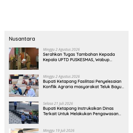
Nusantara
Minggu 2 Agustus 2026
Serahkan Tugas Tambahan Kepada
Kepala UPTD PUSKESMAS, Wabup
Tekankan Pelayanan Kesehatan Harus
Semakin Baik
Minggu 2 Agustus 2026
Bupati Ketapang Fasilitasi Penyelesaian
Konflik Agraria masyarakat Teluk Bayur
dalam RDP Bersama Komisi II DPR RI
Selasa 21 Juli 2026
Bupati Ketapang Instruksikan Dinas
Terkait Untuk Melakukan Pengawasan
Dan Sidak Terkait Persoalan BBM/LPG
Subsidi
Minggu 19 Juli 2026