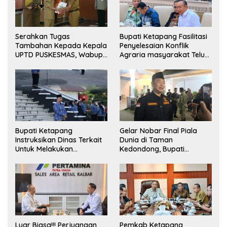
Serahkan Tugas
Bupati Ketapang Fasilitasi
Tambahan Kepada Kepala
Penyelesaian Konflik
UPTD PUSKESMAS, Wabup
Agraria masyarakat Teluk
Tekankan Pelayanan
Bayur dalam RDP
Kesehatan Harus Semakin
Bersama Komisi II DPR RI
Baik
Bupati Ketapang
Gelar Nobar Final Piala
Instruksikan Dinas Terkait
Dunia di Taman
Untuk Melakukan
Kedondong, Bupati
Pengawasan Dan Sidak
Alexander Wilyo Jagokan
Terkait Persoalan
Argentina Juara!
BBM/LPG Subsidi
Luar Biasa!!! Perjuangan
Pemkab Ketapang