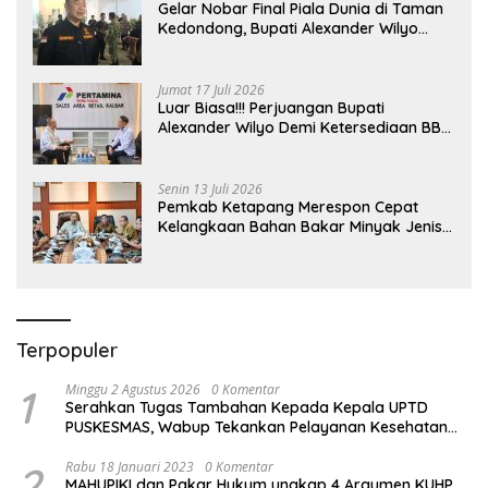
Gelar Nobar Final Piala Dunia di Taman
Kedondong, Bupati Alexander Wilyo
Jagokan Argentina Juara!
Jumat 17 Juli 2026
Luar Biasa!!! Perjuangan Bupati
Alexander Wilyo Demi Ketersediaan BBM
Dan LPG Secara Merata Diseluruh
Wilayahnya
Senin 13 Juli 2026
Pemkab Ketapang Merespon Cepat
Kelangkaan Bahan Bakar Minyak Jenis
Pertalite
Terpopuler
1
Minggu 2 Agustus 2026
0 Komentar
Serahkan Tugas Tambahan Kepada Kepala UPTD
PUSKESMAS, Wabup Tekankan Pelayanan Kesehatan
Harus Semakin Baik
2
Rabu 18 Januari 2023
0 Komentar
MAHUPIKI dan Pakar Hukum ungkap 4 Argumen KUHP