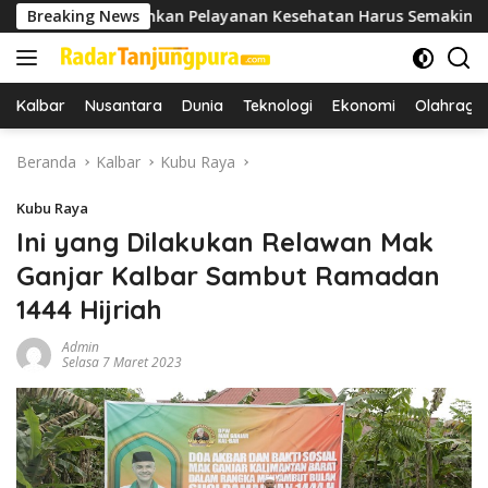
Langsung
p Tekankan Pelayanan Kesehatan Harus Semakin Baik
Breaking News
ke
konten
Kalbar
Nusantara
Dunia
Teknologi
Ekonomi
Olahraga
Beranda
Kalbar
Kubu Raya
Kubu Raya
Ini yang Dilakukan Relawan Mak
Ganjar Kalbar Sambut Ramadan
1444 Hijriah
Admin
Selasa 7 Maret 2023