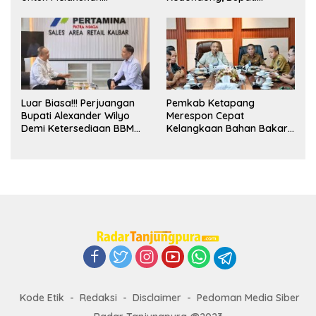
Pengawasan Dan Sidak
Alexander Wilyo Jagokan
Terkait Persoalan
Argentina Juara!
BBM/LPG Subsidi
Luar Biasa!!! Perjuangan
Pemkab Ketapang
Bupati Alexander Wilyo
Merespon Cepat
Demi Ketersediaan BBM
Kelangkaan Bahan Bakar
Dan LPG Secara Merata
Minyak Jenis Pertalite
Diseluruh Wilayahnya
Kode Etik
Redaksi
Disclaimer
Pedoman Media Siber