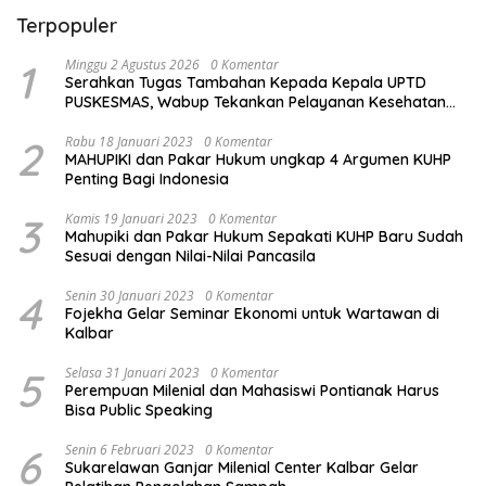
Terpopuler
1
Minggu 2 Agustus 2026
0 Komentar
Serahkan Tugas Tambahan Kepada Kepala UPTD
PUSKESMAS, Wabup Tekankan Pelayanan Kesehatan
Harus Semakin Baik
2
Rabu 18 Januari 2023
0 Komentar
MAHUPIKI dan Pakar Hukum ungkap 4 Argumen KUHP
Penting Bagi Indonesia
3
Kamis 19 Januari 2023
0 Komentar
Mahupiki dan Pakar Hukum Sepakati KUHP Baru Sudah
Sesuai dengan Nilai-Nilai Pancasila
4
Senin 30 Januari 2023
0 Komentar
Fojekha Gelar Seminar Ekonomi untuk Wartawan di
Kalbar
5
Selasa 31 Januari 2023
0 Komentar
Perempuan Milenial dan Mahasiswi Pontianak Harus
Bisa Public Speaking
6
Senin 6 Februari 2023
0 Komentar
Sukarelawan Ganjar Milenial Center Kalbar Gelar