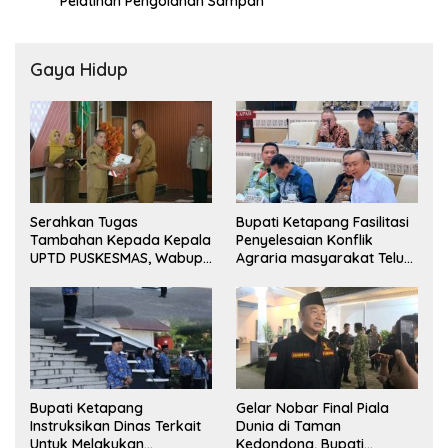
Pelatihan Pengolahan Sampah
Gaya Hidup
Serahkan Tugas
Bupati Ketapang Fasilitasi
Tambahan Kepada Kepala
Penyelesaian Konflik
UPTD PUSKESMAS, Wabup
Agraria masyarakat Teluk
Tekankan Pelayanan
Bayur dalam RDP
Kesehatan Harus Semakin
Bersama Komisi II DPR RI
Baik
Bupati Ketapang
Gelar Nobar Final Piala
Instruksikan Dinas Terkait
Dunia di Taman
Untuk Melakukan
Kedondong, Bupati