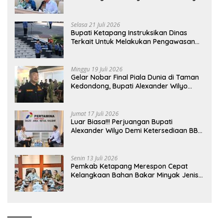
dalam RDP Bersama Komisi II DPR RI
Selasa 21 Juli 2026
Bupati Ketapang Instruksikan Dinas
Terkait Untuk Melakukan Pengawasan
Dan Sidak Terkait Persoalan BBM/LPG
Subsidi
Minggu 19 Juli 2026
Gelar Nobar Final Piala Dunia di Taman
Kedondong, Bupati Alexander Wilyo
Jagokan Argentina Juara!
Jumat 17 Juli 2026
Luar Biasa!!! Perjuangan Bupati
Alexander Wilyo Demi Ketersediaan BBM
Dan LPG Secara Merata Diseluruh
Wilayahnya
Senin 13 Juli 2026
Pemkab Ketapang Merespon Cepat
Kelangkaan Bahan Bakar Minyak Jenis
Pertalite