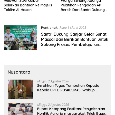
Relawan SDG Kalbar
Warga Senang Adanya
Salurkan Bantuan ke Majelis
Pelatihan Pengolaan Air
Taklim Al-Hasani
Bersih Dari Santri Dukung
Ganjar
Pontianak
Rabu 1 Maret 2023
Santri Dukung Ganjar Gelar Sunat
Massal dan Berikan Bantuan untuk
Sokong Proses Pembelajaran
Ponpes di Pontianak
Nusantara
Minggu 2 Agustus 2026
Serahkan Tugas Tambahan Kepada
Kepala UPTD PUSKESMAS, Wabup
Tekankan Pelayanan Kesehatan Harus
Semakin Baik
Minggu 2 Agustus 2026
Bupati Ketapang Fasilitasi Penyelesaian
Konflik Agraria masyarakat Teluk Bayur