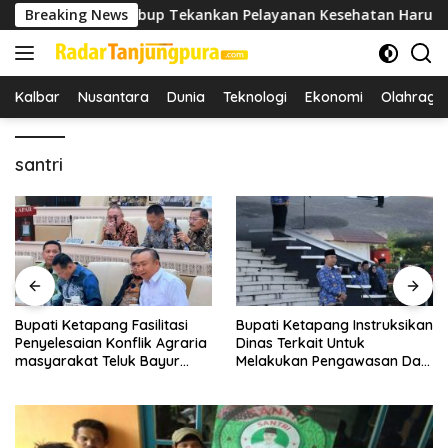
Langsung
KESMAS, Wabup Tekankan Pelayanan Kesehatan Harus Semakin
Breaking News
ke
konten
Kalbar
Nusantara
Dunia
Teknologi
Ekonomi
Olahraga
santri
Bupati Ketapang Fasilitasi
Bupati Ketapang Instruksikan
Penyelesaian Konflik Agraria
Dinas Terkait Untuk
masyarakat Teluk Bayur
Melakukan Pengawasan Dan
dalam RDP Bersama Komisi II
Sidak Terkait Persoalan
DPR RI
BBM/LPG Subsidi