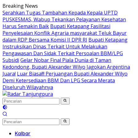
Langsung
Breaking News
ke
Serahkan Tugas Tambahan Kepada Kepala UPTD
konten
PUSKESMAS, Wabup Tekankan Pelayanan Kesehatan
Harus Semakin Baik
Bupati Ketapang Fasilitasi
Penyelesaian Konflik Agraria masyarakat Teluk Bayur
dalam RDP Bersama Komisi II DPR RI
Bupati Ketapang
Instruksikan Dinas Terkait Untuk Melakukan
Pengawasan Dan Sidak Terkait Persoalan BBM/LPG
Subsidi
Gelar Nobar Final Piala Dunia di Taman
Kedondong, Bupati Alexander Wilyo Jagokan Argentina
Juara!
Luar Biasa!!! Perjuangan Bupati Alexander Wilyo
Demi Ketersediaan BBM Dan LPG Secara Merata
Diseluruh Wilayahnya
Kalbar