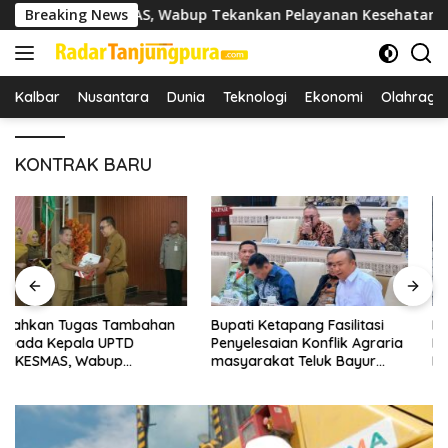
Langsung
TD PUSKESMAS, Wabup Tekankan Pelayanan Kesehatan Harus S
Breaking News
ke
konten
Kalbar
Nusantara
Dunia
Teknologi
Ekonomi
Olahraga
KONTRAK BARU
Bupati Ketapang Fasilitasi
Bupati Ketapang Instruksikan
Penyelesaian Konflik Agraria
Dinas Terkait Untuk
masyarakat Teluk Bayur
Melakukan Pengawasan Dan
dalam RDP Bersama Komisi II
Sidak Terkait Persoalan
DPR RI
BBM/LPG Subsidi