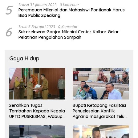
5
Selasa 31 Januari 2023
0 Komentar
Perempuan Milenial dan Mahasiswi Pontianak Harus
Bisa Public Speaking
6
Senin 6 Februari 2023
0 Komentar
Sukarelawan Ganjar Milenial Center Kalbar Gelar
Pelatihan Pengolahan Sampah
Gaya Hidup
Serahkan Tugas
Bupati Ketapang Fasilitasi
Tambahan Kepada Kepala
Penyelesaian Konflik
UPTD PUSKESMAS, Wabup
Agraria masyarakat Teluk
Tekankan Pelayanan
Bayur dalam RDP
Kesehatan Harus Semakin
Bersama Komisi II DPR RI
Baik