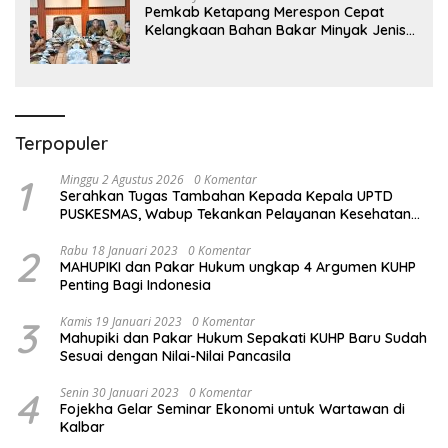
Pemkab Ketapang Merespon Cepat
Kelangkaan Bahan Bakar Minyak Jenis
Pertalite
Terpopuler
1
Minggu 2 Agustus 2026
0 Komentar
Serahkan Tugas Tambahan Kepada Kepala UPTD
PUSKESMAS, Wabup Tekankan Pelayanan Kesehatan
Harus Semakin Baik
2
Rabu 18 Januari 2023
0 Komentar
MAHUPIKI dan Pakar Hukum ungkap 4 Argumen KUHP
Penting Bagi Indonesia
3
Kamis 19 Januari 2023
0 Komentar
Mahupiki dan Pakar Hukum Sepakati KUHP Baru Sudah
Sesuai dengan Nilai-Nilai Pancasila
4
Senin 30 Januari 2023
0 Komentar
Fojekha Gelar Seminar Ekonomi untuk Wartawan di
Kalbar