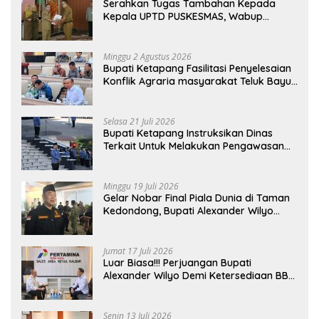
Serahkan Tugas Tambahan Kepada
Kepala UPTD PUSKESMAS, Wabup
Tekankan Pelayanan Kesehatan Harus
Semakin Baik
Minggu 2 Agustus 2026
Bupati Ketapang Fasilitasi Penyelesaian
Konflik Agraria masyarakat Teluk Bayur
dalam RDP Bersama Komisi II DPR RI
Selasa 21 Juli 2026
Bupati Ketapang Instruksikan Dinas
Terkait Untuk Melakukan Pengawasan
Dan Sidak Terkait Persoalan BBM/LPG
Subsidi
Minggu 19 Juli 2026
Gelar Nobar Final Piala Dunia di Taman
Kedondong, Bupati Alexander Wilyo
Jagokan Argentina Juara!
Jumat 17 Juli 2026
Luar Biasa!!! Perjuangan Bupati
Alexander Wilyo Demi Ketersediaan BBM
Dan LPG Secara Merata Diseluruh
Wilayahnya
Senin 13 Juli 2026