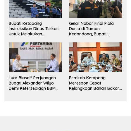
Bupati Ketapang
Gelar Nobar Final Piala
Instruksikan Dinas Terkait
Dunia di Taman
Untuk Melakukan
Kedondong, Bupati
Pengawasan Dan Sidak
Alexander Wilyo Jagokan
Terkait Persoalan
Argentina Juara!
BBM/LPG Subsidi
Luar Biasa!!! Perjuangan
Pemkab Ketapang
Bupati Alexander Wilyo
Merespon Cepat
Demi Ketersediaan BBM
Kelangkaan Bahan Bakar
Dan LPG Secara Merata
Minyak Jenis Pertalite
Diseluruh Wilayahnya