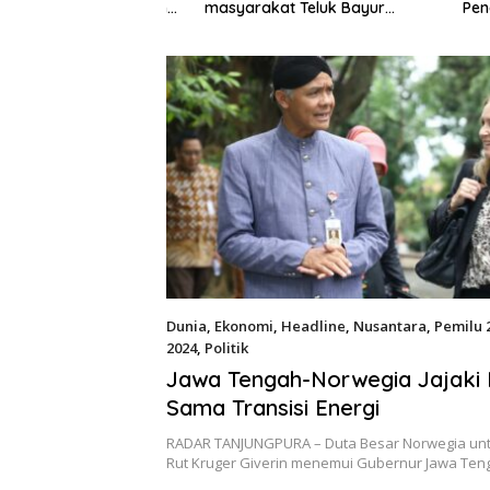
 Wabup Tekankan
masyarakat Teluk Bayur
Pengawas
esehatan Harus
dalam RDP Bersama Komisi II
Persoala
k
DPR RI
Dunia
,
Ekonomi
,
Headline
,
Nusantara
,
Pemilu 
2024
,
Politik
Jumat 17 Februari 2023
Jawa Tengah-Norwegia Jajaki 
Sama Transisi Energi
RADAR TANJUNGPURA – Duta Besar Norwegia unt
Rut Kruger Giverin menemui Gubernur Jawa Te