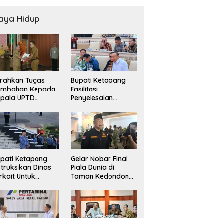
aya Hidup
rahkan Tugas
Bupati Ketapang
ambahan Kepada
Fasilitasi
epala UPTD
Penyelesaian
USKESMAS, Wabup
Konflik Agraria
ekankan
masyarakat Teluk
layanan
Bayur dalam RDP
sehatan Harus
Bersama Komisi II
makin Baik
DPR RI
pati Ketapang
Gelar Nobar Final
struksikan Dinas
Piala Dunia di
rkait Untuk
Taman Kedondong,
elakukan
Bupati Alexander
engawasan Dan
Wilyo Jagokan
dak Terkait
Argentina Juara!
rsoalan BBM/LPG