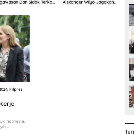
an Dan Sidak Terkait
Alexander Wilyo Jagokan
Kete
n BBM/LPG Subsidi
Argentina Juara!
Secar
Wila
2024
,
Pilpres
Kerja
uk Indonesia,
ngah…
Ter