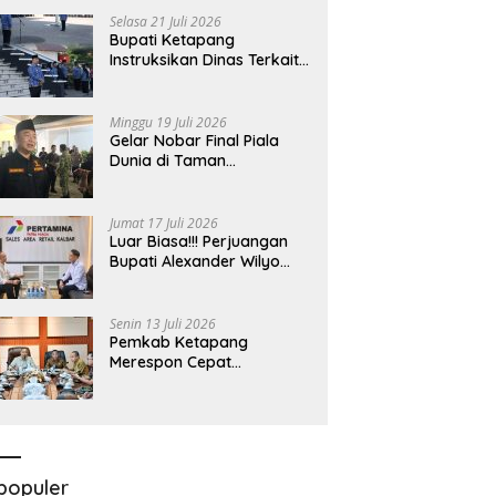
rsediaan BBM Dan LPG
Bakar Minyak Jenis Pertalite
B
Bersama Komisi II DPR RI
Selasa 21 Juli 2026
a Merata Diseluruh
L
Bupati Ketapang
yahnya
Instruksikan Dinas Terkait
Untuk Melakukan
Pengawasan Dan Sidak
Terkait Persoalan
Minggu 19 Juli 2026
BBM/LPG Subsidi
Gelar Nobar Final Piala
Dunia di Taman
Kedondong, Bupati
Alexander Wilyo Jagokan
Argentina Juara!
Jumat 17 Juli 2026
Luar Biasa!!! Perjuangan
Bupati Alexander Wilyo
Demi Ketersediaan BBM
Dan LPG Secara Merata
Diseluruh Wilayahnya
Senin 13 Juli 2026
Pemkab Ketapang
Merespon Cepat
Kelangkaan Bahan Bakar
Minyak Jenis Pertalite
populer