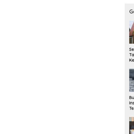
G
Se
T
K
P
T
Pe
Ke
Se
Bu
In
Te
M
P
Si
Pe