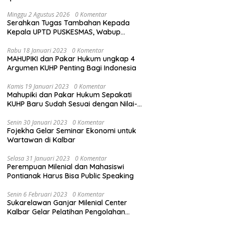
Minggu 2 Agustus 2026
0 Komentar
Serahkan Tugas Tambahan Kepada
Kepala UPTD PUSKESMAS, Wabup
Tekankan Pelayanan Kesehatan Harus
Semakin Baik
Rabu 18 Januari 2023
0 Komentar
MAHUPIKI dan Pakar Hukum ungkap 4
Argumen KUHP Penting Bagi Indonesia
Kamis 19 Januari 2023
0 Komentar
Mahupiki dan Pakar Hukum Sepakati
KUHP Baru Sudah Sesuai dengan Nilai-
Nilai Pancasila
Senin 30 Januari 2023
0 Komentar
Fojekha Gelar Seminar Ekonomi untuk
Wartawan di Kalbar
Selasa 31 Januari 2023
0 Komentar
Perempuan Milenial dan Mahasiswi
Pontianak Harus Bisa Public Speaking
Senin 6 Februari 2023
0 Komentar
Sukarelawan Ganjar Milenial Center
Kalbar Gelar Pelatihan Pengolahan
Sampah