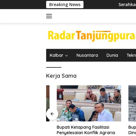
Langsung
Breaking News
Serahkan Tugas Ta
ke
konten
Kalbar
Nusantara
Dunia
Tekn
Kerja Sama
ugas Tambahan
Bupati Ketapang Fasilitasi
Bupati K
Penyelesaian Konflik Agraria
Dinas Te