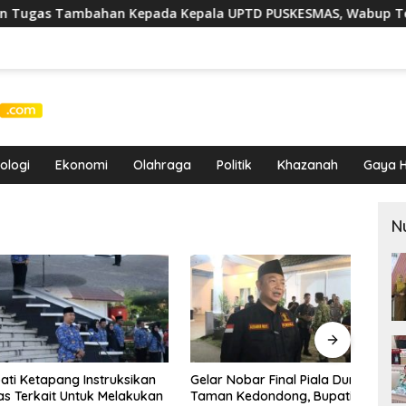
mbahan Kepada Kepala UPTD PUSKESMAS, Wabup Tekankan Pel
ologi
Ekonomi
Olahraga
Politik
Khazanah
Gaya H
N
etapang Instruksikan
Gelar Nobar Final Piala Dunia di
Luar 
rkait Untuk Melakukan
Taman Kedondong, Bupati
Alexa