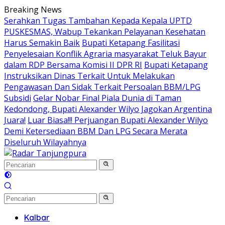
Langsung
Breaking News
ke
Serahkan Tugas Tambahan Kepada Kepala UPTD
konten
PUSKESMAS, Wabup Tekankan Pelayanan Kesehatan
Harus Semakin Baik
Bupati Ketapang Fasilitasi
Penyelesaian Konflik Agraria masyarakat Teluk Bayur
dalam RDP Bersama Komisi II DPR RI
Bupati Ketapang
Instruksikan Dinas Terkait Untuk Melakukan
Pengawasan Dan Sidak Terkait Persoalan BBM/LPG
Subsidi
Gelar Nobar Final Piala Dunia di Taman
Kedondong, Bupati Alexander Wilyo Jagokan Argentina
Juara!
Luar Biasa!!! Perjuangan Bupati Alexander Wilyo
Demi Ketersediaan BBM Dan LPG Secara Merata
Diseluruh Wilayahnya
Kalbar