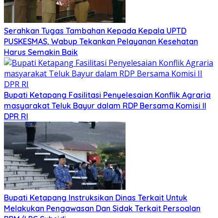
Serahkan Tugas Tambahan Kepada Kepala UPTD
PUSKESMAS, Wabup Tekankan Pelayanan Kesehatan
Harus Semakin Baik
Bupati Ketapang Fasilitasi Penyelesaian Konflik Agraria
masyarakat Teluk Bayur dalam RDP Bersama Komisi II
DPR RI
Bupati Ketapang Instruksikan Dinas Terkait Untuk
Melakukan Pengawasan Dan Sidak Terkait Persoalan