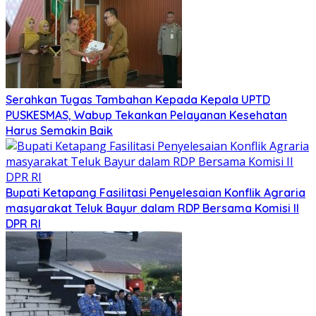
Serahkan Tugas Tambahan Kepada Kepala UPTD
PUSKESMAS, Wabup Tekankan Pelayanan Kesehatan
Harus Semakin Baik
Bupati Ketapang Fasilitasi Penyelesaian Konflik Agraria
masyarakat Teluk Bayur dalam RDP Bersama Komisi II
DPR RI