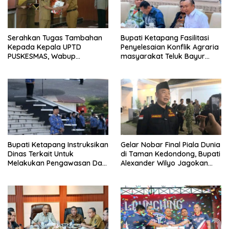
Serahkan Tugas Tambahan
Bupati Ketapang Fasilitasi
Kepada Kepala UPTD
Penyelesaian Konflik Agraria
PUSKESMAS, Wabup
masyarakat Teluk Bayur
Tekankan Pelayanan
dalam RDP Bersama Komisi II
Kesehatan Harus Semakin
DPR RI
Baik
Bupati Ketapang Instruksikan
Gelar Nobar Final Piala Dunia
Dinas Terkait Untuk
di Taman Kedondong, Bupati
Melakukan Pengawasan Dan
Alexander Wilyo Jagokan
Sidak Terkait Persoalan
Argentina Juara!
BBM/LPG Subsidi