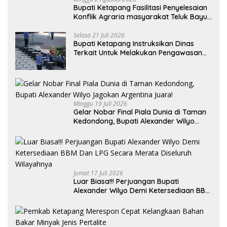
Bupati Ketapang Fasilitasi Penyelesaian
Konflik Agraria masyarakat Teluk Bayur
dalam RDP Bersama Komisi II DPR RI
Selasa 21 Juli 2026
Bupati Ketapang Instruksikan Dinas
Terkait Untuk Melakukan Pengawasan
Dan Sidak Terkait Persoalan BBM/LPG
Subsidi
Minggu 19 Juli 2026
Gelar Nobar Final Piala Dunia di Taman
Kedondong, Bupati Alexander Wilyo
Jagokan Argentina Juara!
Jumat 17 Juli 2026
Luar Biasa!!! Perjuangan Bupati
Alexander Wilyo Demi Ketersediaan BBM
Dan LPG Secara Merata Diseluruh
Wilayahnya