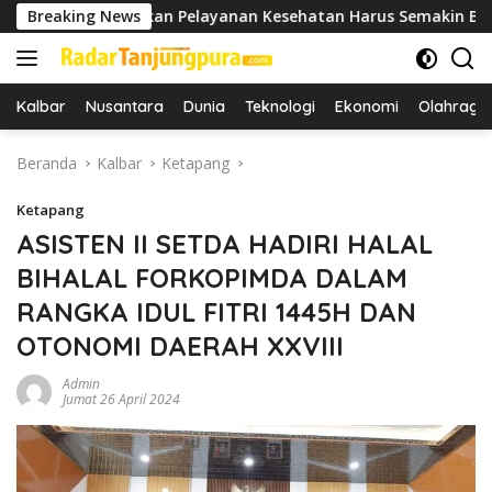
Langsung
ekankan Pelayanan Kesehatan Harus Semakin Baik
Breaking News
Bu
ke
konten
Kalbar
Nusantara
Dunia
Teknologi
Ekonomi
Olahraga
Beranda
Kalbar
Ketapang
Ketapang
ASISTEN II SETDA HADIRI HALAL
BIHALAL FORKOPIMDA DALAM
RANGKA IDUL FITRI 1445H DAN
OTONOMI DAERAH XXVIII
Admin
Jumat 26 April 2024