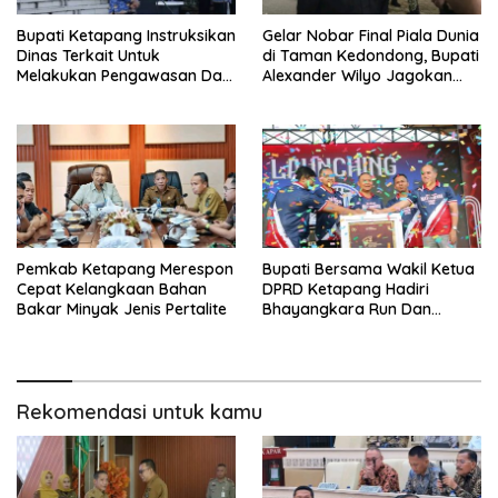
Bupati Ketapang Instruksikan
Gelar Nobar Final Piala Dunia
Dinas Terkait Untuk
di Taman Kedondong, Bupati
Melakukan Pengawasan Dan
Alexander Wilyo Jagokan
Sidak Terkait Persoalan
Argentina Juara!
BBM/LPG Subsidi
Pemkab Ketapang Merespon
Bupati Bersama Wakil Ketua
Cepat Kelangkaan Bahan
DPRD Ketapang Hadiri
Bakar Minyak Jenis Pertalite
Bhayangkara Run Dan
Launching Car Free Day
Rekomendasi untuk kamu