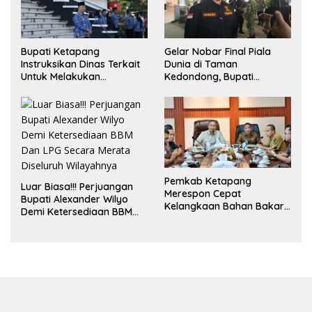
Bupati Ketapang
Gelar Nobar Final Piala
Instruksikan Dinas Terkait
Dunia di Taman
Untuk Melakukan
Kedondong, Bupati
Pengawasan Dan Sidak
Alexander Wilyo Jagokan
Terkait Persoalan
Argentina Juara!
BBM/LPG Subsidi
Pemkab Ketapang
Luar Biasa!!! Perjuangan
Merespon Cepat
Bupati Alexander Wilyo
Kelangkaan Bahan Bakar
Demi Ketersediaan BBM
Minyak Jenis Pertalite
Dan LPG Secara Merata
Diseluruh Wilayahnya