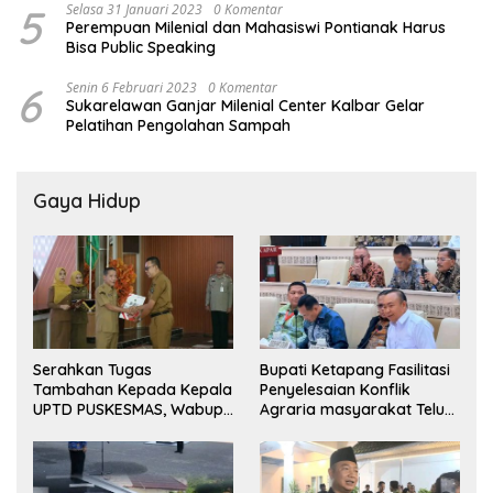
5
Selasa 31 Januari 2023
0 Komentar
Perempuan Milenial dan Mahasiswi Pontianak Harus
Bisa Public Speaking
6
Senin 6 Februari 2023
0 Komentar
Sukarelawan Ganjar Milenial Center Kalbar Gelar
Pelatihan Pengolahan Sampah
Gaya Hidup
Serahkan Tugas
Bupati Ketapang Fasilitasi
Tambahan Kepada Kepala
Penyelesaian Konflik
UPTD PUSKESMAS, Wabup
Agraria masyarakat Teluk
Tekankan Pelayanan
Bayur dalam RDP
Kesehatan Harus Semakin
Bersama Komisi II DPR RI
Baik