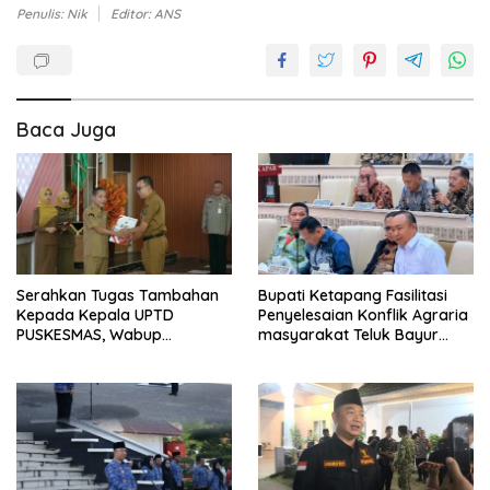
Penulis: Nik
Editor: ANS
Baca Juga
Serahkan Tugas Tambahan
Bupati Ketapang Fasilitasi
Kepada Kepala UPTD
Penyelesaian Konflik Agraria
PUSKESMAS, Wabup
masyarakat Teluk Bayur
Tekankan Pelayanan
dalam RDP Bersama Komisi II
Kesehatan Harus Semakin
DPR RI
Baik